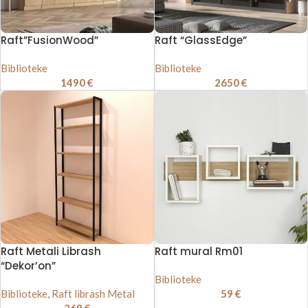
Raft”FusionWood”
Raft “GlassEdge”
Biblioteke
Biblioteke
1490
€
2650
€
Raft Metali Librash
Raft mural Rm01
“Dekor’on”
Biblioteke
Biblioteke
,
Raft librash Metal
59
€
269
€