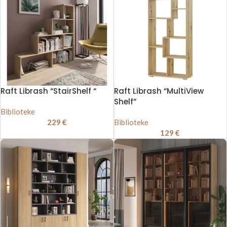
Raft Librash “StairShelf “
Raft Librash “MultiView
Shelf”
Biblioteke
229
€
Biblioteke
129
€