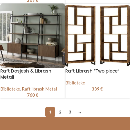
Raft Dosjesh & Librash
Raft Librash “Two piece”
Metali
Biblioteke
Biblioteke
,
Raft librash Metal
339
€
760
€
1
2
3
→