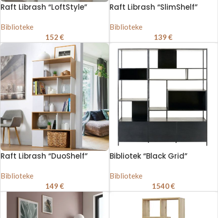
Raft Librash “LoftStyle”
Raft Librash “SlimShelf”
Biblioteke
Biblioteke
152
€
139
€
Raft Librash “DuoShelf”
Bibliotek “Black Grid”
Biblioteke
Biblioteke
149
€
1540
€