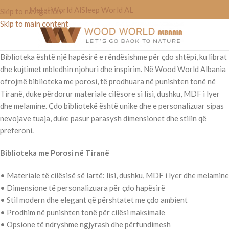
Metal World Al
Sleep World AL
Skip to navigation
Skip to main content
Biblioteka është një hapësirë e rëndësishme për çdo shtëpi, ku librat
dhe kujtimet mbledhin njohuri dhe inspirim. Në Wood World Albania
ofrojmë biblioteka me porosi, të prodhuara në punishten tonë në
Tiranë, duke përdorur materiale cilësore si lisi, dushku, MDF i lyer
dhe melamine. Çdo bibliotekë është unike dhe e personalizuar sipas
nevojave tuaja, duke pasur parasysh dimensionet dhe stilin që
preferoni.
Biblioteka me Porosi në Tiranë
• Materiale të cilësisë së lartë: lisi, dushku, MDF i lyer dhe melamine
• Dimensione të personalizuara për çdo hapësirë
• Stil modern dhe elegant që përshtatet me çdo ambient
• Prodhim në punishten tonë për cilësi maksimale
• Opsione të ndryshme ngjyrash dhe përfundimesh