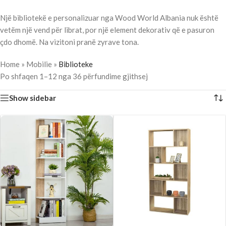
Një bibliotekë e personalizuar nga Wood World Albania nuk është
vetëm një vend për librat, por një element dekorativ që e pasuron
çdo dhomë. Na vizitoni pranë zyrave tona.
Home
»
Mobilie
»
Biblioteke
Po shfaqen 1–12 nga 36 përfundime gjithsej
Show sidebar