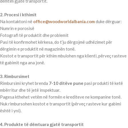
dëmtim gjatë transportit.
2. Procesi i kthimit
Na kontaktoni në
office@woodworldalbania.com
duke dërguar:
Numrin e porosisë
Fotografi të produktit dhe problemit
Pasi të konfirmohet kërkesa, do t’ju dërgojmë udhëzimet për
dërgimin e produktit në magazinën tonë.
Kostot e transportit për kthim mbulohen nga klienti, përveç rasteve
të gabimit nga ana jonë.
3. Rimbursimet
Rimbursimi kryhet brenda
7-10 ditëve pune
pasi produkti të ketë
mbërritur dhe të jetë inspektuar.
Pagesa kthehet vetëm në formën e krediteve ne kompanine tonë.
Nuk rimbursohen kostot e transportit (përveç rasteve kur gabimi
është i yni).
4. Produkte të dëmtuara gjatë transportit