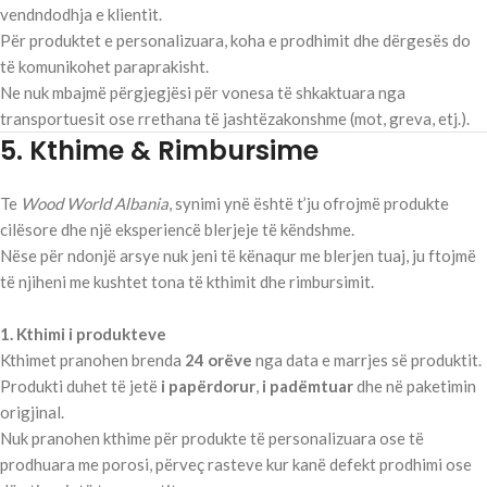
vendndodhja e klientit.
Për produktet e personalizuara, koha e prodhimit dhe dërgesës do
të komunikohet paraprakisht.
Ne nuk mbajmë përgjegjësi për vonesa të shkaktuara nga
transportuesit ose rrethana të jashtëzakonshme (mot, greva, etj.).
5. Kthime & Rimbursime
Te
Wood World Albania
, synimi ynë është t’ju ofrojmë produkte
cilësore dhe një eksperiencë blerjeje të këndshme.
Nëse për ndonjë arsye nuk jeni të kënaqur me blerjen tuaj, ju ftojmë
të njiheni me kushtet tona të kthimit dhe rimbursimit.
1. Kthimi i produkteve
Kthimet pranohen brenda
24 orëve
nga data e marrjes së produktit.
Produkti duhet të jetë
i papërdorur
,
i padëmtuar
dhe në paketimin
origjinal.
Nuk pranohen kthime për produkte të personalizuara ose të
prodhuara me porosi, përveç rasteve kur kanë defekt prodhimi ose