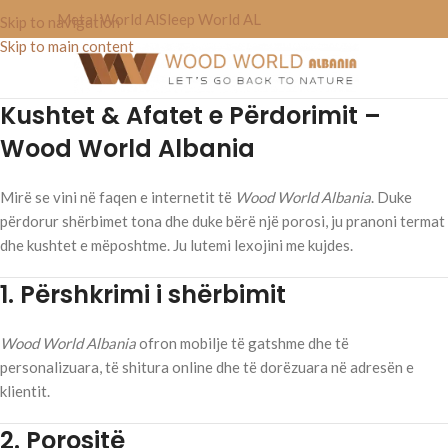
Metal World Al
Sleep World AL
Skip to navigation
Skip to main content
Kushtet & Afatet e Përdorimit –
Wood World Albania
Mirë se vini në faqen e internetit të
Wood World Albania
. Duke
përdorur shërbimet tona dhe duke bërë një porosi, ju pranoni termat
dhe kushtet e mëposhtme. Ju lutemi lexojini me kujdes.
1. Përshkrimi i shërbimit
Wood World Albania
ofron mobilje të gatshme dhe të
personalizuara, të shitura online dhe të dorëzuara në adresën e
klientit.
2. Porositë