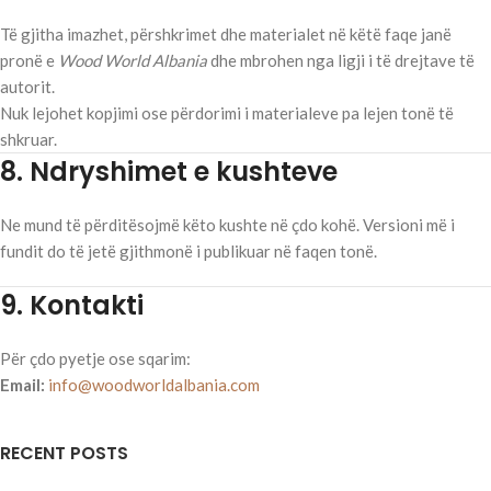
Të gjitha imazhet, përshkrimet dhe materialet në këtë faqe janë
pronë e
Wood World Albania
dhe mbrohen nga ligji i të drejtave të
autorit.
Nuk lejohet kopjimi ose përdorimi i materialeve pa lejen tonë të
shkruar.
8. Ndryshimet e kushteve
Ne mund të përditësojmë këto kushte në çdo kohë. Versioni më i
fundit do të jetë gjithmonë i publikuar në faqen tonë.
9. Kontakti
Për çdo pyetje ose sqarim:
Email:
info@woodworldalbania.com
RECENT POSTS