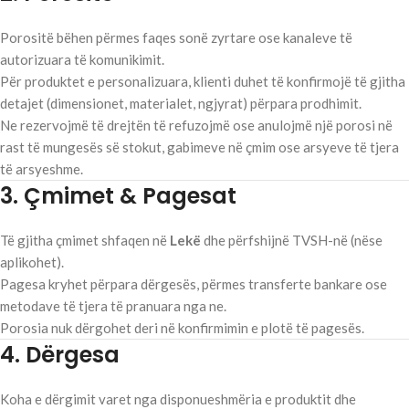
Porositë bëhen përmes faqes sonë zyrtare ose kanaleve të
autorizuara të komunikimit.
Për produktet e personalizuara, klienti duhet të konfirmojë të gjitha
detajet (dimensionet, materialet, ngjyrat) përpara prodhimit.
Ne rezervojmë të drejtën të refuzojmë ose anulojmë një porosi në
rast të mungesës së stokut, gabimeve në çmim ose arsyeve të tjera
të arsyeshme.
3. Çmimet & Pagesat
Të gjitha çmimet shfaqen në
Lekë
dhe përfshijnë TVSH-në (nëse
aplikohet).
Pagesa kryhet përpara dërgesës, përmes transferte bankare ose
metodave të tjera të pranuara nga ne.
Porosia nuk dërgohet deri në konfirmimin e plotë të pagesës.
4. Dërgesa
Koha e dërgimit varet nga disponueshmëria e produktit dhe