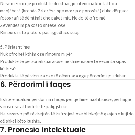
Nëse merrni një produkt të dëmtuar, ju lutemi na kontaktoni
menjëherë (brenda 24 orëve nga marrja e porosisë) duke dërguar
fotografi të dëmtimit dhe paketimit. Ne do të ofrojmë:
Zëvendësim pa kosto shtesë, ose
Rimbursim të plotë, sipas zgjedhjes suaj.
5. Përjashtime
Nuk ofrohet kthim ose rimbursim për:
Produkte të personalizuara ose me dimensione të veçanta sipas
kërkesës.
Produkte të përdorura ose të dëmtuara nga përdorimi jo i duhur.
6. Përdorimi i faqes
Është e ndaluar përdorimi i faqes për qëllime mashtruese, përhapje
virusi ose aktivitete të paligjshme.
Ne rezervojmë të drejtën të kufizojmë ose bllokojmë qasjen e kujtdo
që shkel këto kushte.
7. Pronësia intelektuale