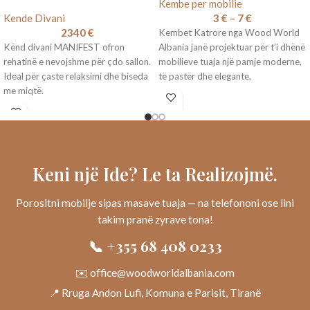
Kembe per mobilie
Kende Divani
3
€
–
7
€
2340
€
Kembet Katrore nga Wood World
Kënd divani MANIFEST ofron
Albania janë projektuar për t’i dhënë
rehatinë e nevojshme për çdo sallon.
mobilieve tuaja një pamje moderne,
Ideal për çaste relaksimi dhe biseda
të pastër dhe elegante,
me miqtë.
Keni një Ide? Le ta Realizojmë.
Porositni mobilje sipas masave tuaja — na telefononi ose lini
takim pranë zyrave tona!
📞 +355 68 408 0233
✉️ office@woodworldalbania.com
📍 Rruga Andon Lufi, Komuna e Parisit, Tiranë