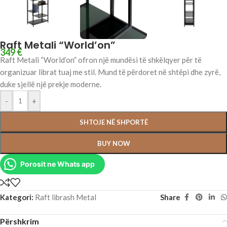
Raft Metali “World’on”
349
€
Raft Metali “World’on” ofron një mundësi të shkëlqyer për të
organizuar librat tuaj me stil. Mund të përdoret në shtëpi dhe zyrë,
duke sjellë një prekje moderne.
-
+
SHTOJE NË SHPORTË
BUY NOW
Porosit ne Whats app
Kategori:
Raft librash Metal
Share
Përshkrim