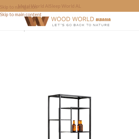
Metal World Al
Sleep World AL
Skip to navigation
Skip to main content
Home
»
Shop
»
Raft Metali “World’on”