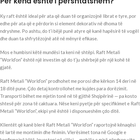
Per kend eshte i pershtatshem?
Ky raft është ideal për ata që duan të organizojnë librat e tyre, por
edhe për ata që e përdorin si element dekorativ në dhoma të
ndryshme. Po ashtu, do t’i bëjë punë atyre që kanë hapësirë të vogël
dhe duan ta shfrytëzojnë atë në mënyrë efikase.
Mos e humbisni këtë mundësi ta keni në shtëpi. Raft Metali
“World’on” është një investim që do t’ju shërbejë për një kohë të
gjatë.
Raft Metali “World’on” prodhohet me porosi dhe kërkon 14 deri në
18 ditë pune. Çdo detaj kontrollohet me kujdes para dorëzimit.
Transporti bëhet me mjetin tonë në të gjithë Shqipërinë — pa kosto
shtesë për zona të caktuara. Nëse keni pyetje për specifikimet e Raft
Metali “World’on”, ekipi ynë është i disponueshëm çdo ditë.
Klientët që kanë blerë Raft Metali “World’on” raportojnë kënaqësi
të lartë me montimin dhe finimin. Vlerësimet tona në Google e
konfirmojnë këtë. Investoni në cilësi — mobilja e mirë qëndron vite