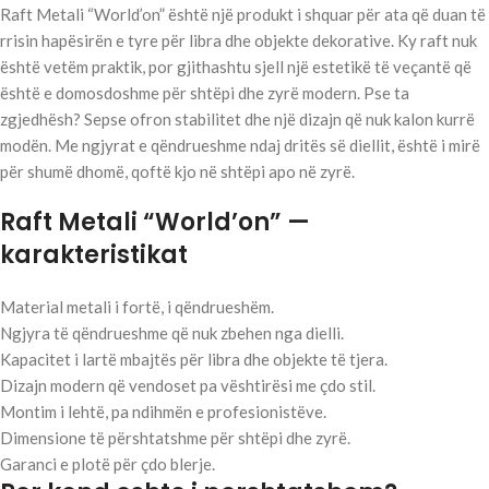
Raft Metali “World’on” është një produkt i shquar për ata që duan të
rrisin hapësirën e tyre për libra dhe objekte dekorative. Ky raft nuk
është vetëm praktik, por gjithashtu sjell një estetikë të veçantë që
është e domosdoshme për shtëpi dhe zyrë modern. Pse ta
zgjedhësh? Sepse ofron stabilitet dhe një dizajn që nuk kalon kurrë
modën. Me ngjyrat e qëndrueshme ndaj dritës së diellit, është i mirë
për shumë dhomë, qoftë kjo në shtëpi apo në zyrë.
Raft Metali “World’on” —
karakteristikat
Material metali i fortë, i qëndrueshëm.
Ngjyra të qëndrueshme që nuk zbehen nga dielli.
Kapacitet i lartë mbajtës për libra dhe objekte të tjera.
Dizajn modern që vendoset pa vështirësi me çdo stil.
Montim i lehtë, pa ndihmën e profesionistëve.
Dimensione të përshtatshme për shtëpi dhe zyrë.
Garanci e plotë për çdo blerje.