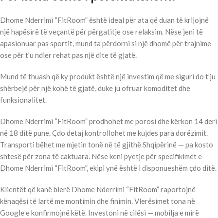
Dhome Nderrimi “FitRoom” është ideal për ata që duan të krijojnë
një hapësirë të veçantë për përgatitje ose relaksim. Nëse jeni të
apasionuar pas sportit, mund ta përdorni si një dhomë për trajnime
ose për t’u ndier rehat pas një dite të gjatë.
Mund të thuash që ky produkt është një investim që me siguri do t’ju
shërbejë për një kohë të gjatë, duke ju ofruar komoditet dhe
funksionalitet.
Dhome Nderrimi “FitRoom” prodhohet me porosi dhe kërkon 14 deri
në 18 ditë pune. Çdo detaj kontrollohet me kujdes para dorëzimit.
Transporti bëhet me mjetin tonë në të gjithë Shqipërinë — pa kosto
shtesë për zona të caktuara. Nëse keni pyetje për specifikimet e
Dhome Nderrimi “FitRoom”, ekipi ynë është i disponueshëm çdo ditë.
Klientët që kanë blerë Dhome Nderrimi “FitRoom” raportojnë
kënaqësi të lartë me montimin dhe finimin. Vlerësimet tona në
Google e konfirmojnë këtë. Investoni në cilësi — mobilja e mirë