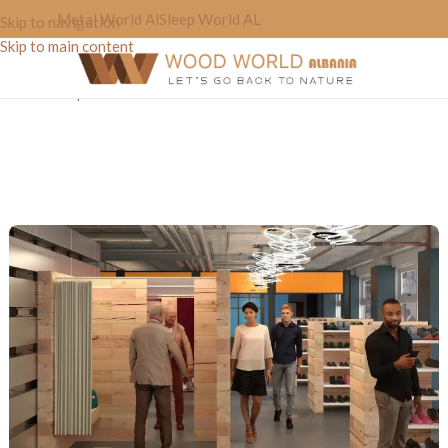
Metal World Al
Sleep World AL
Skip to navigation
Skip to main content
Home
»
Shop
»
Dhome Nderrimi “FitRoom”