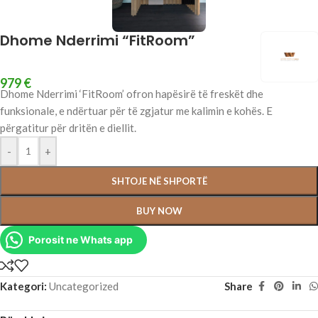
Dhome Nderrimi “FitRoom”
979
€
Dhome Nderrimi ‘FitRoom’ ofron hapësirë të freskët dhe
funksionale, e ndërtuar për të zgjatur me kalimin e kohës. E
përgatitur për dritën e diellit.
-
+
SHTOJE NË SHPORTË
BUY NOW
Porosit ne Whats app
Kategori:
Uncategorized
Share