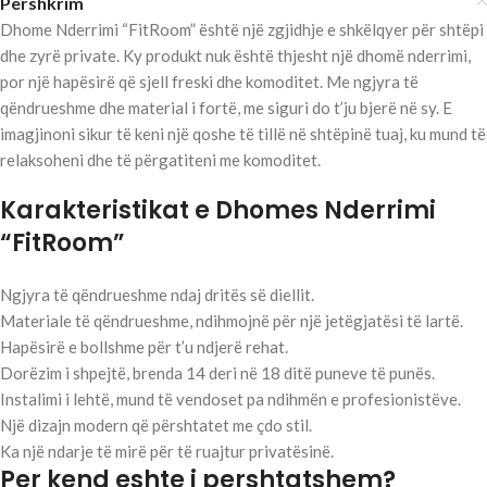
Përshkrim
Dhome Nderrimi “FitRoom” është një zgjidhje e shkëlqyer për shtëpi
dhe zyrë private. Ky produkt nuk është thjesht një dhomë nderrimi,
por një hapësirë që sjell freski dhe komoditet. Me ngjyra të
qëndrueshme dhe material i fortë, me siguri do t’ju bjerë në sy. E
imagjinoni sikur të keni një qoshe të tillë në shtëpinë tuaj, ku mund të
relaksoheni dhe të përgatiteni me komoditet.
Karakteristikat e Dhomes Nderrimi
“FitRoom”
Ngjyra të qëndrueshme ndaj dritës së diellit.
Materiale të qëndrueshme, ndihmojnë për një jetëgjatësi të lartë.
Hapësirë e bollshme për t’u ndjerë rehat.
Dorëzim i shpejtë, brenda 14 deri në 18 ditë puneve të punës.
Instalimi i lehtë, mund të vendoset pa ndihmën e profesionistëve.
Një dizajn modern që përshtatet me çdo stil.
Ka një ndarje të mirë për të ruajtur privatësinë.
Per kend eshte i pershtatshem?