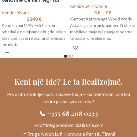
Rehatinë që Keni Ngritur
Kembe per mobilie
Kende Divani
3
€
–
7
€
2340
€
Kembet Katrore nga Wood World
Kënd divani MANIFEST ofron
Albania janë projektuar për t’i dhënë
rehatinë e nevojshme për çdo sallon.
mobilieve tuaja një pamje moderne,
Ideal për çaste relaksimi dhe biseda
të pastër dhe elegante,
me miqtë.
Keni një Ide? Le ta Realizojmë.
Porositni mobilje sipas masave tuaja — na telefononi ose lini
takim pranë zyrave tona!
📞 +355 68 408 0233
✉️ office@woodworldalbania.com
📍 Rruga Andon Lufi, Komuna e Parisit, Tiranë