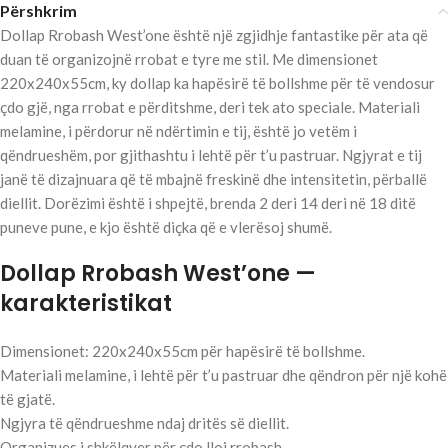
Përshkrim
Dollap Rrobash West’one është një zgjidhje fantastike për ata që
duan të organizojnë rrobat e tyre me stil. Me dimensionet
220x240x55cm, ky dollap ka hapësirë të bollshme për të vendosur
çdo gjë, nga rrobat e përditshme, deri tek ato speciale. Materiali
melamine, i përdorur në ndërtimin e tij, është jo vetëm i
qëndrueshëm, por gjithashtu i lehtë për t’u pastruar. Ngjyrat e tij
janë të dizajnuara që të mbajnë freskinë dhe intensitetin, përballë
diellit. Dorëzimi është i shpejtë, brenda 2 deri 14 deri në 18 ditë
puneve pune, e kjo është diçka që e vlerësoj shumë.
Dollap Rrobash West’one —
karakteristikat
Dimensionet: 220x240x55cm për hapësirë të bollshme.
Materiali melamine, i lehtë për t’u pastruar dhe qëndron për një kohë
të gjatë.
Ngjyra të qëndrueshme ndaj dritës së diellit.
Organizues i shkëlqyer për çdo lloj rrobash.