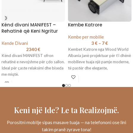
Kënd divani MANIFEST –
Kembe Katrore
Rehatinë që Keni Ngritur
Kembe per mobilie
Kende Divani
3
€
–
7
€
2340
€
Kembet Katrore nga Wood World
Kënd divani MANIFEST ofron
Albania janë projektuar për t’i dhënë
rehatinë e nevojshme për çdo sallon.
mobilieve tuaja një pamje moderne,
Ideal për çaste relaksimi dhe biseda
të pastër dhe elegante,
me miqtë.
Keni një Ide? Le ta Realizojmë.
Porositni mobilje sipas masave tuaja — na telefononi ose lini
takim pranë zyrave tona!