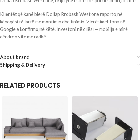
Dollap Rrobash West’one, ekipi ynë është i disponueshëm çdo ditë.
Klientët që kanë blerë Dollap Rrobash West’one raportojnë
kënaqësi të lartë me montimin dhe finimin. Vlerësimet tona në
Google e konfirmojnë këtë. Investoni në cilësi — mobilja e mirë
qëndron vite me radhë.
About brand
Shipping & Delivery
RELATED PRODUCTS