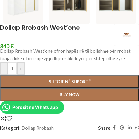
Dollap Rrobash West’one
840
€
Dollap Rrobash West’one ofron hapësirë të bollshme për rrobat
tuaja, duke u bërë një zgjedhje e shkëlqyer për shtëpi dhe zyrë.
-
+
SHTOJE NË SHPORTË
BUY NOW
Porosit ne Whats app
Kategori:
Dollap Rrobash
Share