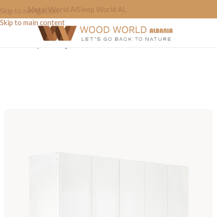
Metal World Al
Sleep World AL
Skip to navigation
Skip to main content
Home
»
Shop
»
Dollap Rrobash West’one