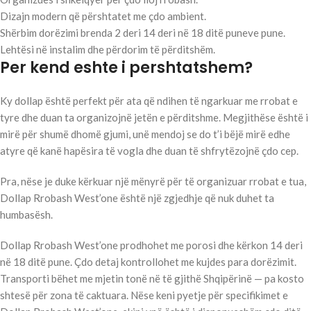
Dizajn modern që përshtatet me çdo ambient.
Shërbim dorëzimi brenda 2 deri 14 deri në 18 ditë puneve pune.
Lehtësi në instalim dhe përdorim të përditshëm.
Per kend eshte i pershtatshem?
Ky dollap është perfekt për ata që ndihen të ngarkuar me rrobat e
tyre dhe duan ta organizojnë jetën e përditshme. Megjithëse është i
mirë për shumë dhomë gjumi, unë mendoj se do t’i bëjë mirë edhe
atyre që kanë hapësira të vogla dhe duan të shfrytëzojnë çdo cep.
Pra, nëse je duke kërkuar një mënyrë për të organizuar rrobat e tua,
Dollap Rrobash West’one është një zgjedhje që nuk duhet ta
humbasësh.
Dollap Rrobash West’one prodhohet me porosi dhe kërkon 14 deri
në 18 ditë pune. Çdo detaj kontrollohet me kujdes para dorëzimit.
Transporti bëhet me mjetin tonë në të gjithë Shqipërinë — pa kosto
shtesë për zona të caktuara. Nëse keni pyetje për specifikimet e