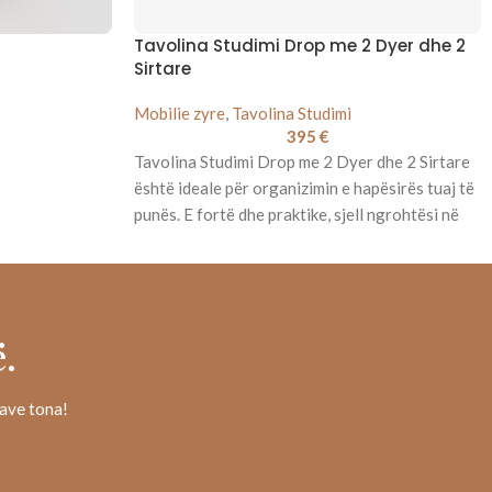
Tavolina Studimi Drop me 2 Dyer dhe 2
Sirtare
Mobilie zyre
,
Tavolina Studimi
395
€
Tavolina Studimi Drop me 2 Dyer dhe 2 Sirtare
është ideale për organizimin e hapësirës tuaj të
punës. E fortë dhe praktike, sjell ngrohtësi në
shtëpi dhe zyrë.
.
rave tona!