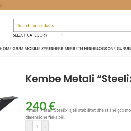
ia
SELECT CATEGORY
HOME GJUMI
MOBILIE ZYRE
SHERBIME
RRETH NESH
BLOG
KONFIGURUES
Kembe Metali “Steeli
240
€
Kembe Metali ‘Steelix’ sjell stabilitet dhe stil në çdo 
dimensione fleksibël.
-
+