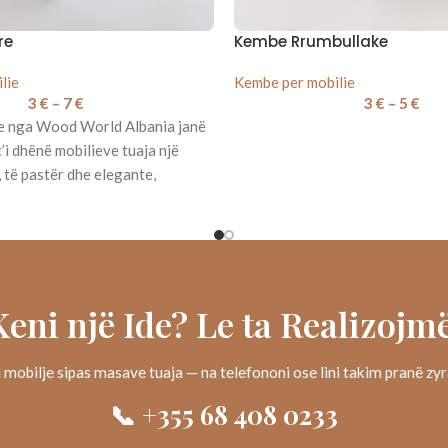
re
Kembe Rrumbullake
lie
Kembe per mobilie
3
€
–
7
€
3
€
–
5
€
e nga Wood World Albania janë
t’i dhënë mobilieve tuaja një
të pastër dhe elegante,
Keni një Ide? Le ta Realizojmë
 mobilje sipas masave tuaja — na telefononi ose lini takim pranë zy
📞 +355 68 408 0233