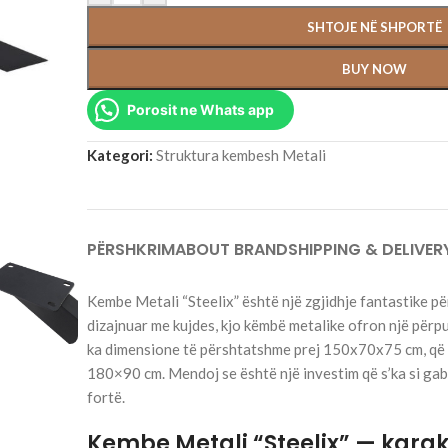
SHTOJE NË SHPORTË
BUY NOW
Porosit ne Whats app
Kategori:
Struktura kembesh Metali
PËRSHKRIM
ABOUT BRAND
SHIPPING & DELIVER
Kembe Metali “Steelix” është një zgjidhje fantastike pë
dizajnuar me kujdes, kjo këmbë metalike ofron një përp
ka dimensione të përshtatshme prej 150x70x75 cm, që 
180×90 cm. Mendoj se është një investim që s’ka si gab
fortë.
Kembe Metali “Steelix” — karak