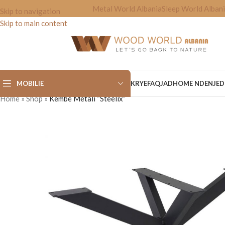
Metal World Albania
Sleep World Alban
Skip to navigation
Skip to main content
MOBILIE
KRYEFAQJA
DHOME NDENJE
D
Home
»
Shop
»
Kembe Metali “Steelix”