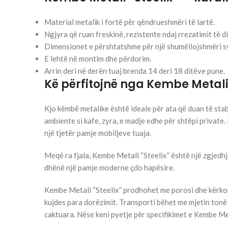
Material metalik i fortë për qëndrueshmëri të lartë.
Ngjyra që ruan freskinë, rezistente ndaj rrezatimit të die
Dimensionet e përshtatshme për një shumëllojshmëri s
E lehtë në montim dhe përdorim.
Arrin deri në derën tuaj brenda 14 deri 18 ditëve pune.
Kë përfitojnë nga Kembe Metali 
Kjo këmbë metalike është ideale për ata që duan të stab
ambiente si kafe, zyra, e madje edhe për shtëpi private. 
një tjetër pamje mobiljeve tuaja.
Meqë ra fjala, Kembe Metali “Steelix” është një zgjedhj
dhënë një pamje moderne çdo hapësire.
Kembe Metali “Steelix” prodhohet me porosi dhe kërkon
kujdes para dorëzimit. Transporti bëhet me mjetin tonë
caktuara. Nëse keni pyetje për specifikimet e Kembe Met