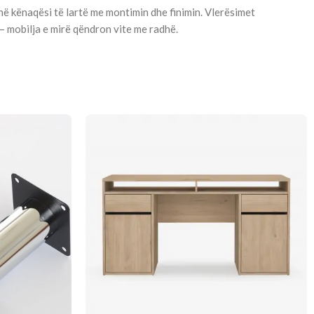
në kënaqësi të lartë me montimin dhe finimin. Vlerësimet
— mobilja e mirë qëndron vite me radhë.