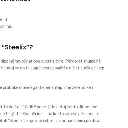
llit.
yprina.
“Steelix”?
ilizojnë tavolinat ose dyert e tyre. Përdoret shumë në
Mendoj se do t’ju japë besueshmëri e një stil unik që i jep
e praktike dhe elegante për shtëpi dhe zyrë, duke i
 14 deri në 18 ditë pune. Çdo detaj kontrollohet me
 në të gjithë Shqipërinë — pa kosto shtesë për zona të
ali “Steelix”, ekipi ynë është i disponueshëm çdo ditë.