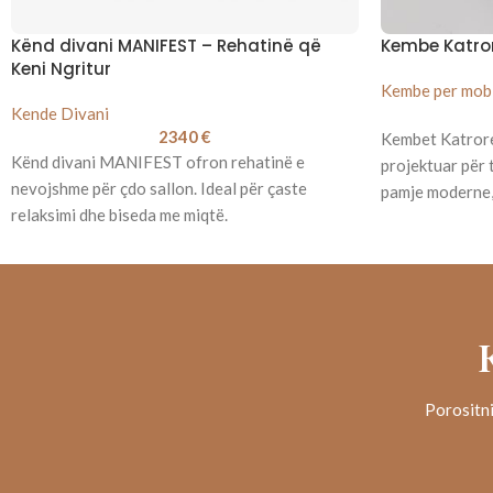
Kënd divani MANIFEST – Rehatinë që
Kembe Katro
Keni Ngritur
Kembe per mobi
Kende Divani
2340
€
Kembet Katror
Kënd divani MANIFEST ofron rehatinë e
projektuar për 
nevojshme për çdo sallon. Ideal për çaste
pamje moderne, 
relaksimi dhe biseda me miqtë.
Porositni