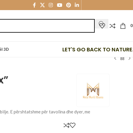
LET'S GO BACK TO NATURE.
I 3D
x”
mobilje. E përshtatshme për tavolina dhe dyer, me