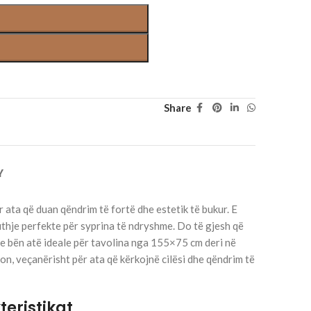
Share
Y
r ata që duan qëndrim të fortë dhe estetik të bukur. E
uthje perfekte për syprina të ndryshme. Do të gjesh që
e bën atë ideale për tavolina nga 155×75 cm deri në
on, veçanërisht për ata që kërkojnë cilësi dhe qëndrim të
teristikat