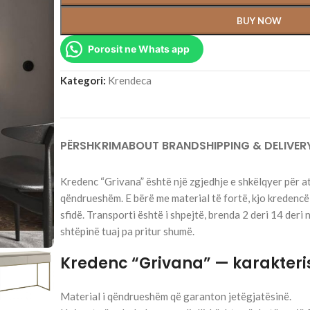
BUY NOW
Porosit ne Whats app
Kategori:
Krendeca
PËRSHKRIM
ABOUT BRAND
SHIPPING & DELIVER
Kredenc “Grivana” është një zgjedhje e shkëlqyer për a
qëndrueshëm. E bërë me material të fortë, kjo kredencë 
sfidë. Transporti është i shpejtë, brenda 2 deri 14 deri
shtëpinë tuaj pa pritur shumë.
Kredenc “Grivana” — karakteri
Material i qëndrueshëm që garanton jetëgjatësinë.