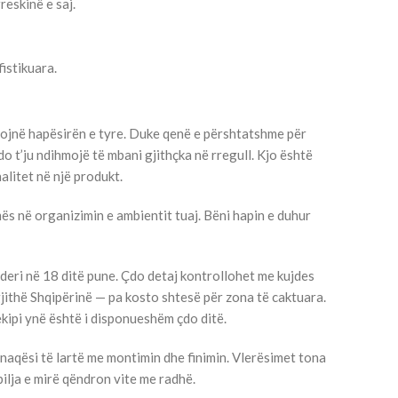
reskinë e saj.
fistikuara.
zojnë hapësirën e tyre. Duke qenë e përshtatshme për
o t’ju ndihmojë të mbani gjithçka në rregull. Kjo është
alitet në një produkt.
mës në organizimin e ambientit tuaj. Bëni hapin e duhur
eri në 18 ditë pune. Çdo detaj kontrollohet me kujdes
gjithë Shqipërinë — pa kosto shtesë për zona të caktuara.
ekipi ynë është i disponueshëm çdo ditë.
naqësi të lartë me montimin dhe finimin. Vlerësimet tona
ilja e mirë qëndron vite me radhë.