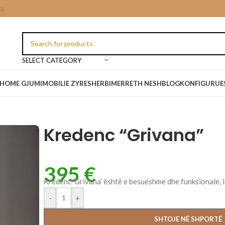
ia
SELECT CATEGORY
HOME GJUMI
MOBILIE ZYRE
SHERBIME
RRETH NESH
BLOG
KONFIGURUES
Kredenc “Grivana”
395
€
Kredenc ‘Grivana’ është e besueshme dhe funksionale, id
-
+
SHTOJE NË SHPORTË