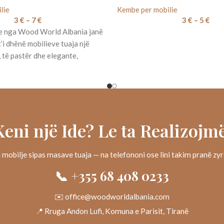
lie
Kembe per mobilie
3
€
–
7
€
3
€
–
5
€
e nga Wood World Albania janë
t’i dhënë mobilieve tuaja një
të pastër dhe elegante,
Keni një Ide? Le ta Realizojmë
 mobilje sipas masave tuaja — na telefononi ose lini takim pranë zy
📞 +355 68 408 0233
✉️ office@woodworldalbania.com
📍 Rruga Andon Lufi, Komuna e Parisit, Tiranë