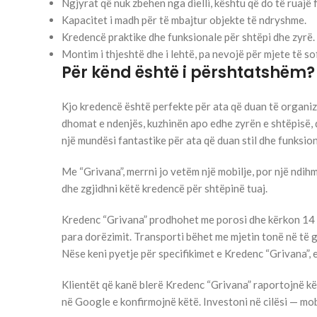
Ngjyrat që nuk zbehen nga dielli, kështu që do të ruajë f
Kapacitet i madh për të mbajtur objekte të ndryshme.
Kredencë praktike dhe funksionale për shtëpi dhe zyrë.
Montim i thjeshtë dhe i lehtë, pa nevojë për mjete të so
Për kënd është i përshtatshëm?
Kjo kredencë është perfekte për ata që duan të organi
dhomat e ndenjës, kuzhinën apo edhe zyrën e shtëpisë, d
një mundësi fantastike për ata që duan stil dhe funksion
Me “Grivana”, merrni jo vetëm një mobilje, por një ndih
dhe zgjidhni këtë kredencë për shtëpinë tuaj.
Kredenc “Grivana” prodhohet me porosi dhe kërkon 14 d
para dorëzimit. Transporti bëhet me mjetin tonë në të 
Nëse keni pyetje për specifikimet e Kredenc “Grivana”, 
Klientët që kanë blerë Kredenc “Grivana” raportojnë kë
në Google e konfirmojnë këtë. Investoni në cilësi — mob