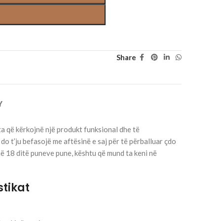
Share
Y
ta që kërkojnë një produkt funksional dhe të
do t’ju befasojë me aftësinë e saj për të përballuar çdo
 në 18 ditë puneve pune, kështu që mund ta keni në
stikat