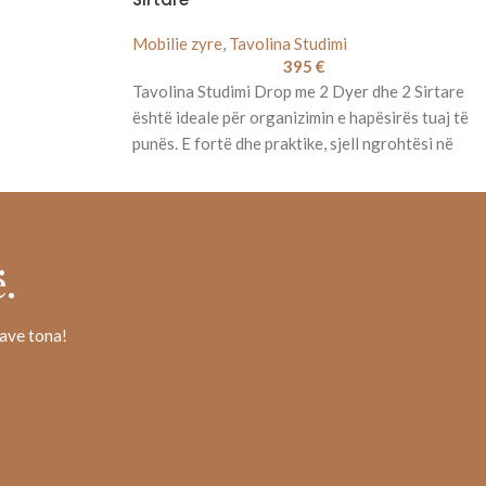
Mobilie zyre
,
Tavolina Studimi
395
€
Tavolina Studimi Drop me 2 Dyer dhe 2 Sirtare
është ideale për organizimin e hapësirës tuaj të
punës. E fortë dhe praktike, sjell ngrohtësi në
shtëpi dhe zyrë.
.
rave tona!