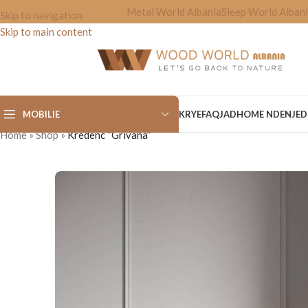
Metal World Albania
Sleep World Alban
Skip to navigation
Skip to main content
MOBILIE
KRYEFAQJA
DHOME NDENJE
D
Home
»
Shop
»
Kredenc “Grivana”