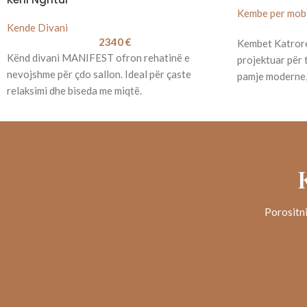
Kembe per mobi
Kende Divani
2340
€
Kembet Katror
Kënd divani MANIFEST ofron rehatinë e
projektuar për 
nevojshme për çdo sallon. Ideal për çaste
pamje moderne, 
relaksimi dhe biseda me miqtë.
Porositni