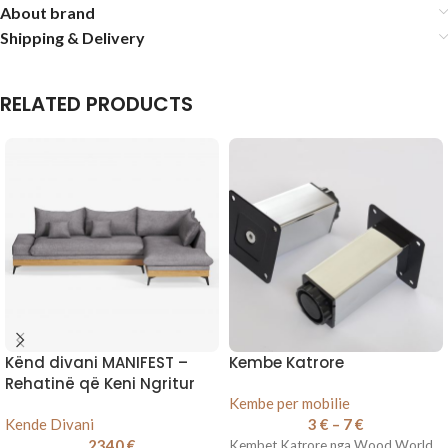
About brand
Shipping & Delivery
RELATED PRODUCTS
Kënd divani MANIFEST –
Kembe Katrore
Rehatinë që Keni Ngritur
Kembe per mobilie
Kende Divani
3
€
–
7
€
2340
€
Kembet Katrore nga Wood World