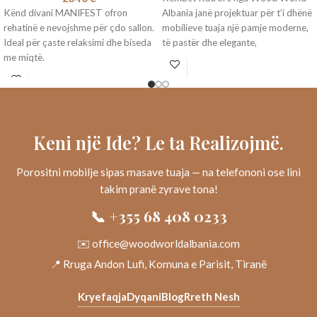
Kënd divani MANIFEST ofron
Albania janë projektuar për t’i dhënë
rehatinë e nevojshme për çdo sallon.
mobilieve tuaja një pamje moderne,
Ideal për çaste relaksimi dhe biseda
të pastër dhe elegante,
me miqtë.
Keni një Ide? Le ta Realizojmë.
Porositni mobilje sipas masave tuaja — na telefononi ose lini
takim pranë zyrave tona!
📞 +355 68 408 0233
✉️ office@woodworldalbania.com
📍 Rruga Andon Lufi, Komuna e Parisit, Tiranë
Kryefaqja
Dyqani
Blog
Rreth Nesh