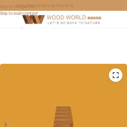
Metal World Al
Sleep World AL
Skip to navigation
Skip to main content
Home
»
Shop
»
Mobilie TV “Anna”