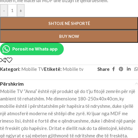
modern, me material MDF dhe dizajn të qëndrueshëm.
-
+
SHTOJE NË SHPORTË
BUY NOW
Porosit ne Whats app
Kategori:
Mobilie TV
Etiketë:
Mobilie tv
Share
Përshkrim
Mobilie TV “Anna” është një produkt që do t’ju fitojë zemrën për një
ambient të rehatshëm. Me dimensione 180-250x40x40cm, ky
mobilie është i përshtatshëm për hapësira të ndryshme, duke sjellë
një atmosferë moderne në shtëpi dhe zyrë. Krijuar nga MDF me
rimeso lisi, është e fortë dhe e qëndrueshme, duke i dhënë një pamje
të freskët çdo hapësire. Dritat e diellit nuk do ta dëmtojnë, kështu
që ngjyrat e saj mbeten gjithmonë të ndritshme dhe të freskëta.