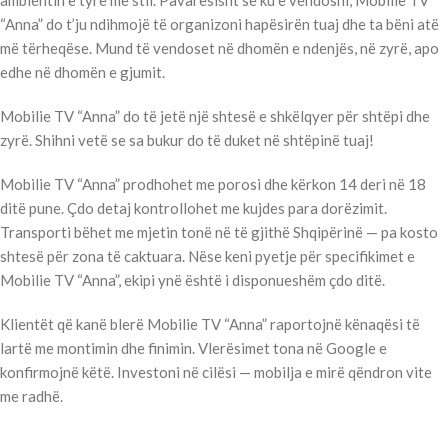
“Anna” do t’ju ndihmojë të organizoni hapësirën tuaj dhe ta bëni atë
më tërheqëse. Mund të vendoset në dhomën e ndenjës, në zyrë, apo
edhe në dhomën e gjumit.
Mobilie TV “Anna” do të jetë një shtesë e shkëlqyer për shtëpi dhe
zyrë. Shihni vetë se sa bukur do të duket në shtëpinë tuaj!
Mobilie TV “Anna” prodhohet me porosi dhe kërkon 14 deri në 18
ditë pune. Çdo detaj kontrollohet me kujdes para dorëzimit.
Transporti bëhet me mjetin tonë në të gjithë Shqipërinë — pa kosto
shtesë për zona të caktuara. Nëse keni pyetje për specifikimet e
Mobilie TV “Anna”, ekipi ynë është i disponueshëm çdo ditë.
Klientët që kanë blerë Mobilie TV “Anna” raportojnë kënaqësi të
lartë me montimin dhe finimin. Vlerësimet tona në Google e
konfirmojnë këtë. Investoni në cilësi — mobilja e mirë qëndron vite
me radhë.