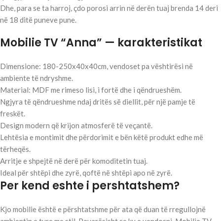
Dhe, para se ta harroj, çdo porosi arrin në derën tuaj brenda 14 deri
në 18 ditë puneve pune.
Mobilie TV “Anna” — karakteristikat
Dimensione: 180-250x40x40cm, vendoset pa vështirësi në
ambiente të ndryshme.
Material: MDF me rimeso lisi, i fortë dhe i qëndrueshëm.
Ngjyra të qëndrueshme ndaj dritës së diellit, për një pamje të
freskët.
Design modern që krijon atmosferë të veçantë.
Lehtësia e montimit dhe përdorimit e bën këtë produkt edhe më
tërheqës.
Arritje e shpejtë në derë për komoditetin tuaj.
Ideal për shtëpi dhe zyrë, qoftë në shtëpi apo në zyrë.
Per kend eshte i pershtatshem?
Kjo mobilie është e përshtatshme për ata që duan të rregullojnë
ambientin e tyre me stil. Pavarësisht se ku e vendosni, Mobilie TV