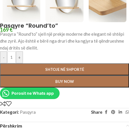
Pasqyre “Round’to”
169
€
Pasqyra “Round’to” sjell një prekje moderne dhe elegant në shtëpi
dhe zyrë. Ajo është e bërë nga druri dhe ka ngjyra të qëndrueshme
ndaj dritës së diellit.
-
+
SHTOJE NË SHPORTË
BUY NOW
Porosit ne Whats app
Kategori:
Pasqyra
Share
Përshkrim