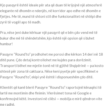
Kjo pasqyrë është ideale për ata që duan të krijojnë një atmosferë
elegante në dhomën e ndenjës, në korridor apo edhe në dhomën e
fjetjes. Me të, mund të shtoni stil dhe funksionalitet në shtëpi dhe
zyrë të vogël apo të madh.
Pra, nëse jeni duke kërkuar një pasqyrë që e bën çdo vend më të
bukur dhe më të shëndetshëm, kjo është një opsion që s’duhet
humbur!
Pasqyre “Round’to” prodhohet me porosi dhe kërkon 14 deri në 18
ditë pune. Çdo detaj kontrollohet me kujdes para dorëzimit.
Transporti bëhet me mjetin tonë në të gjithë Shqipërinë — pa kosto
shtesë për zona të caktuara. Nëse keni pyetje për specifikimet e
Pasqyre “Round’to”, ekipi ynë është i disponueshëm çdo ditë.
Klientët që kanë blerë Pasqyre “Round’to” raportojnë kënaqësi të
lartë me montimin dhe finimin. Vlerësimet tona në Google e
konfirmojnë këtë. Investoni në cilësi — mobilja e mirë qëndron vite
me radhë.