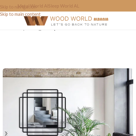
Metal World Al
Sleep World AL
Skip to navigation
Skip to main content
Home
»
Shop
»
Pasqyra “SQ mirror”