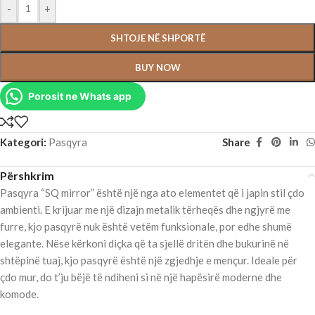
-
+
SHTOJE NË SHPORTË
BUY NOW
Porosit ne Whats app
Kategori:
Pasqyra
Share
Përshkrim
Pasqyra “SQ mirror” është një nga ato elementet që i japin stil çdo
ambienti. E krijuar me një dizajn metalik tërheqës dhe ngjyrë me
furre, kjo pasqyrë nuk është vetëm funksionale, por edhe shumë
elegante. Nëse kërkoni diçka që ta sjellë dritën dhe bukurinë në
shtëpinë tuaj, kjo pasqyrë është një zgjedhje e mençur. Ideale për
çdo mur, do t’ju bëjë të ndiheni si në një hapësirë moderne dhe
komode.