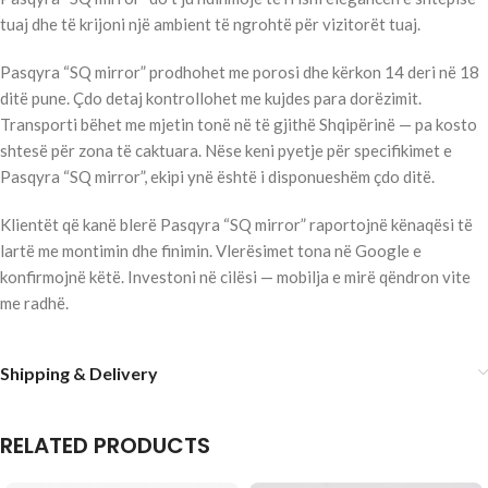
tuaj dhe të krijoni një ambient të ngrohtë për vizitorët tuaj.
Pasqyra “SQ mirror” prodhohet me porosi dhe kërkon 14 deri në 18
ditë pune. Çdo detaj kontrollohet me kujdes para dorëzimit.
Transporti bëhet me mjetin tonë në të gjithë Shqipërinë — pa kosto
shtesë për zona të caktuara. Nëse keni pyetje për specifikimet e
Pasqyra “SQ mirror”, ekipi ynë është i disponueshëm çdo ditë.
Klientët që kanë blerë Pasqyra “SQ mirror” raportojnë kënaqësi të
lartë me montimin dhe finimin. Vlerësimet tona në Google e
konfirmojnë këtë. Investoni në cilësi — mobilja e mirë qëndron vite
me radhë.
Shipping & Delivery
RELATED PRODUCTS