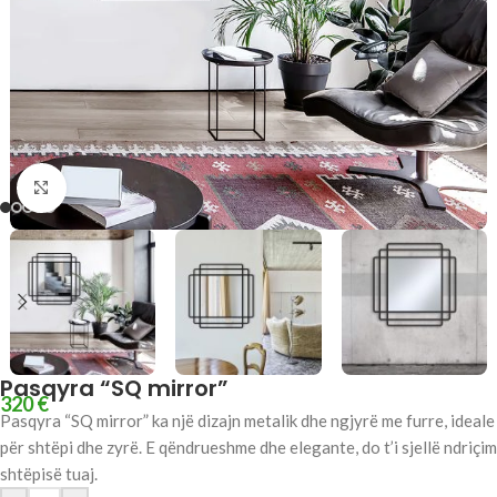
Click to enlarge
Pasqyra “SQ mirror”
320
€
Pasqyra “SQ mirror” ka një dizajn metalik dhe ngjyrë me furre, ideale
për shtëpi dhe zyrë. E qëndrueshme dhe elegante, do t’i sjellë ndriçim
shtëpisë tuaj.