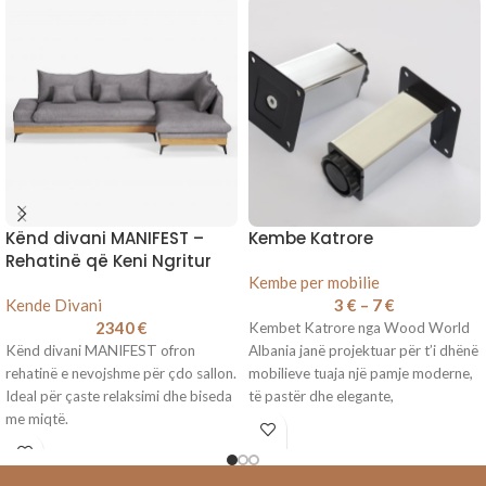
Kënd divani MANIFEST –
Kembe Katrore
Rehatinë që Keni Ngritur
Kembe per mobilie
Kende Divani
3
€
–
7
€
2340
€
Kembet Katrore nga Wood World
Kënd divani MANIFEST ofron
Albania janë projektuar për t’i dhënë
rehatinë e nevojshme për çdo sallon.
mobilieve tuaja një pamje moderne,
Ideal për çaste relaksimi dhe biseda
të pastër dhe elegante,
me miqtë.