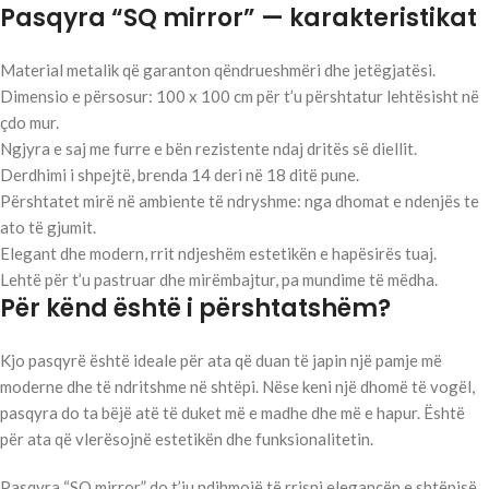
Pasqyra “SQ mirror” — karakteristikat
Material metalik që garanton qëndrueshmëri dhe jetëgjatësi.
Dimensio e përsosur: 100 x 100 cm për t’u përshtatur lehtësisht në
çdo mur.
Ngjyra e saj me furre e bën rezistente ndaj dritës së diellit.
Derdhimi i shpejtë, brenda 14 deri në 18 ditë pune.
Përshtatet mirë në ambiente të ndryshme: nga dhomat e ndenjës te
ato të gjumit.
Elegant dhe modern, rrit ndjeshëm estetikën e hapësirës tuaj.
Lehtë për t’u pastruar dhe mirëmbajtur, pa mundime të mëdha.
Për kënd është i përshtatshëm?
Kjo pasqyrë është ideale për ata që duan të japin një pamje më
moderne dhe të ndritshme në shtëpi. Nëse keni një dhomë të vogël,
pasqyra do ta bëjë atë të duket më e madhe dhe më e hapur. Është
për ata që vlerësojnë estetikën dhe funksionalitetin.
Pasqyra “SQ mirror” do t’ju ndihmojë të rrisni elegancën e shtëpisë