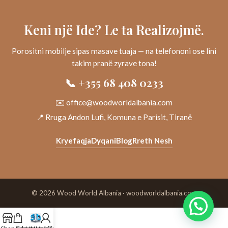
Keni një Ide? Le ta Realizojmë.
Porositni mobilje sipas masave tuaja — na telefononi ose lini
takim pranë zyrave tona!
📞 +355 68 408 0233
✉️ office@woodworldalbania.com
📍 Rruga Andon Lufi, Komuna e Parisit, Tiranë
Kryefaqja
Dyqani
Blog
Rreth Nesh
© 2026 Wood World Albania · woodworldalbania.com