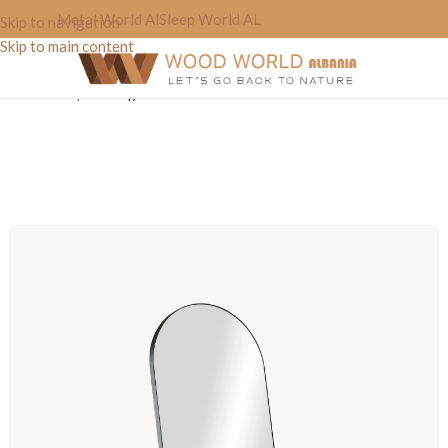
Metal World Al
Sleep World AL
Skip to navigation
Skip to main content
Home
»
Shop
»
Pasqyre “World’to”