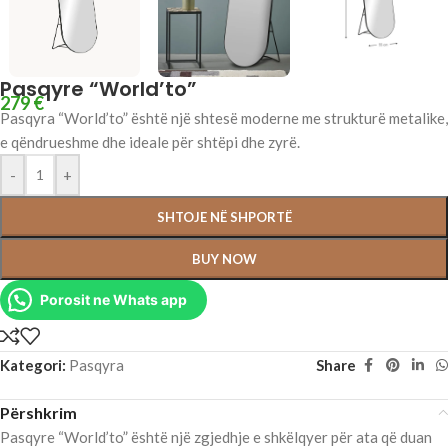
Pasqyre “World’to”
279
€
Pasqyra “World’to” është një shtesë moderne me strukturë metalike,
e qëndrueshme dhe ideale për shtëpi dhe zyrë.
-
+
SHTOJE NË SHPORTË
BUY NOW
Porosit ne Whats app
Kategori:
Pasqyra
Share
Përshkrim
Pasqyre “World’to” është një zgjedhje e shkëlqyer për ata që duan