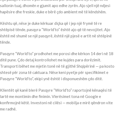
sallonin tuaj, dhomën e gjumit apo edhe zyrën. Ajo sjell një ndjesi
hapësire dhe freskie, duke e bërë çdo ambient më të këndshëm.
Kështu që, nëse je duke kërkuar diçka që i jep një frymë të re
shtëpisë tënde, pasqyra “World’to” është ajo që të nevojitet. Ajo
është më shumë se një pasqyrë, është një pjesë e artit në shtëpinë
tënde.
Pasqyre “World’to” prodhohet me porosi dhe kërkon 14 deri në 18
ditë pune. Çdo detaj kontrollohet me kujdes para dorëzimit.
Transporti bëhet me mjetin tonë në të gjithë Shqipërinë — pa kosto
shtesë për zona të caktuara. Nëse keni pyetje për specifikimet e
Pasqyre “World’to”, ekipi ynë është i disponueshëm çdo ditë.
Klientët që kanë blerë Pasqyre “World’to” raportojnë kënaqësi të
lartë me montimin dhe finimin. Vlerësimet tona në Google e
konfirmojnë këtë. Investoni në cilësi — mobilja e mirë qëndron vite
me radhë.