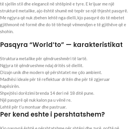
të sjellin stil dhe elegancë në shtëpinë e tyre. E krijuar me një
strukturë metalike, ajo është shumë më tepër se një thjesht pasqyrë.
Me ngjyra që nuk zbehen lehtë nga dielli, kjo pasqyrë do të mbetet
gjithmonë në formë dhe do të tërheqë vëmendjen e të gjithëve që e
shohin.
Pasqyra “World’to” — karakteristikat
Struktura metalike për qëndrueshmëri të lartë.
Ngjyra të qëndrueshme ndaj dritës së diellit.
Dizajn unik dhe modern që përshtatet me çdo ambient.
Madhësi ideale për të reflektuar dritën dhe për të zgjeruar
hapësirën.
Shpejtësi dorëzimi brenda 14 deri në 18 ditë pune.
Një pasqyrë që nuk kalon pa u vënë re.
Lehtë për t’u montuar dhe pastruar.
Per kend eshte i pershtatshem?
Kjo pasqyrë është e përshtatshme për shtëpi dhe zyrë, qoftë në