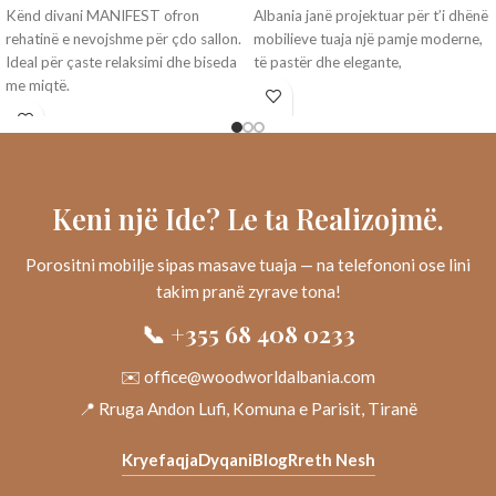
Kënd divani MANIFEST ofron
Albania janë projektuar për t’i dhënë
rehatinë e nevojshme për çdo sallon.
mobilieve tuaja një pamje moderne,
Ideal për çaste relaksimi dhe biseda
të pastër dhe elegante,
me miqtë.
Keni një Ide? Le ta Realizojmë.
Porositni mobilje sipas masave tuaja — na telefononi ose lini
takim pranë zyrave tona!
📞 +355 68 408 0233
✉️ office@woodworldalbania.com
📍 Rruga Andon Lufi, Komuna e Parisit, Tiranë
Kryefaqja
Dyqani
Blog
Rreth Nesh