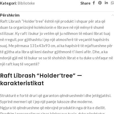
Kategori:
Biblioteke
Share
Përshkrim
Raft Librash “Holder’tree” është një produkt i shquar për ata që
duan ta organizojnë koleksionin e librave në një mënyrë shumë
stilizuar. Ky raft i bukur jo vetëm që ju ndihmon të mbani librat tuaj
në rregull, por gjithashtu i jep një atmosferë të veçantë hapësirës
suaj. Me përmasa 131x43x93 cm, ai ka hapësirë të mjaftueshme për
të gjitha ata libra që keni dashur gjithmonë t’i keni afër. Dhe, a ka
ndonjë gjë më të bukur se sa të shohësh librat e tu duke u shfaqur në
një raft kaq të veçantë?
Raft Librash “Holder’tree” —
karakteristikat
Strukturë e fortë druri që garanton qëndrueshmëri dhe jetëgjatësi.
Syprinë mermeri që i jep një pamje luksoze dhe moderne.
Ngjyra të qëndrueshme që mbrojnë produktin nga drita e diellit.
Prodhim i personalizuar sipas kërkesave tuaja, duke përshtatur