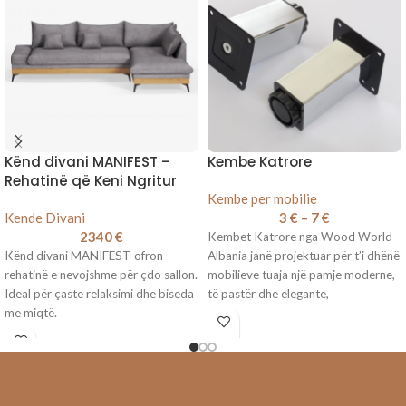
Kënd divani MANIFEST –
Kembe Katrore
Rehatinë që Keni Ngritur
Kembe per mobilie
Kende Divani
3
€
–
7
€
2340
€
Kembet Katrore nga Wood World
Kënd divani MANIFEST ofron
Albania janë projektuar për t’i dhënë
rehatinë e nevojshme për çdo sallon.
mobilieve tuaja një pamje moderne,
Ideal për çaste relaksimi dhe biseda
të pastër dhe elegante,
me miqtë.