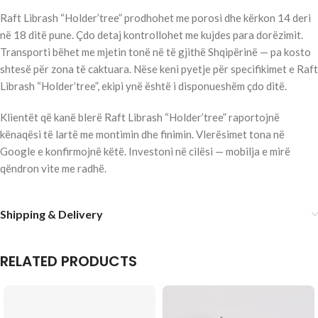
Raft Librash “Holder’tree” prodhohet me porosi dhe kërkon 14 deri
në 18 ditë pune. Çdo detaj kontrollohet me kujdes para dorëzimit.
Transporti bëhet me mjetin tonë në të gjithë Shqipërinë — pa kosto
shtesë për zona të caktuara. Nëse keni pyetje për specifikimet e Raft
Librash “Holder’tree”, ekipi ynë është i disponueshëm çdo ditë.
Klientët që kanë blerë Raft Librash “Holder’tree” raportojnë
kënaqësi të lartë me montimin dhe finimin. Vlerësimet tona në
Google e konfirmojnë këtë. Investoni në cilësi — mobilja e mirë
qëndron vite me radhë.
Shipping & Delivery
RELATED PRODUCTS