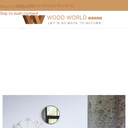
Metal World Al
Sleep World AL
Skip to navigation
Skip to main content
Home
»
Shop
»
Raft Librash “Holder’tree”