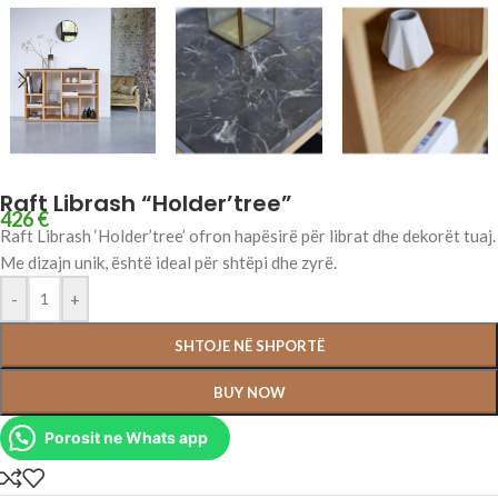
Raft Librash “Holder’tree”
426
€
Raft Librash ‘Holder’tree’ ofron hapësirë për librat dhe dekorët tuaj.
Me dizajn unik, është ideal për shtëpi dhe zyrë.
-
+
SHTOJE NË SHPORTË
BUY NOW
Porosit ne Whats app