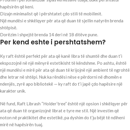
hapësirën që keni.
Dizajn minimalist që i përshtatet çdo stili të mobilimit.
Një mundësi e shkëlqyer për ata që duan të sjellin natyrën brenda
shtëpisë.
Dorëzim i shpejtë brenda 14 deri në 18 ditëve pune.
Per kend eshte i pershtatshem?
Ky raft është perfekt për ata që kanë libra të shumtë dhe duan t’i
ekspozojnë në një mënyrë estetikisht të këndshme. Po ashtu, është
një mundësi e mirë për ata që duan të krijojnë një ambient të ngrohtë
dhe letrar në shtëpi. Nuk ka rëndësi nëse e përdorni në dhomën e
ndenjës, zyrë apo bibliotekë — ky raft do t’i japë çdo hapësire një
karakter unik.
Në fund, Raft Librash “Holder’tree” është një opsion i shkëlqyer për
ata që duan të organizojnë librat e tyre me stil. Një investim që
noton në praktikitet dhe estetikë, pa dyshim do t’ju bëjë të ndiheni
mirë në hapësirën tuaj.