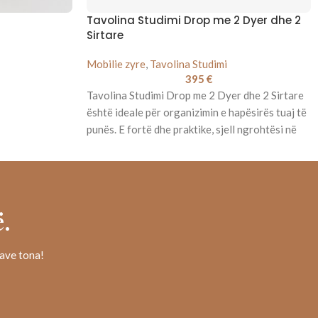
Tavolina Studimi Drop me 2 Dyer dhe 2
Sirtare
Mobilie zyre
,
Tavolina Studimi
395
€
Tavolina Studimi Drop me 2 Dyer dhe 2 Sirtare
është ideale për organizimin e hapësirës tuaj të
punës. E fortë dhe praktike, sjell ngrohtësi në
shtëpi dhe zyrë.
.
rave tona!