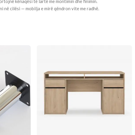
rtojnë kënaqësi të lartë me montimin dhe finimin.
i në cilësi — mobilja e mirë qëndron vite me radhë.