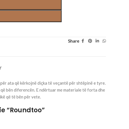
Share
Y
për ata që kërkojnë diçka të veçantë për shtëpinë e tyre.
ë që bën diferencën. E ndërtuar me materiale të forta dhe
kë që të bën për vete.
nie “Roundtoo”