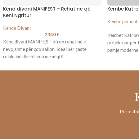
Kënd divani MANIFEST – Rehatinë që
Kembe Katro
Keni Ngritur
Kembe per mobi
Kende Divani
2340
€
Kembet Katror
Kënd divani MANIFEST ofron rehatinë e
projektuar për 
nevojshme për çdo sallon. Ideal për çaste
pamje moderne, 
relaksimi dhe biseda me miqtë.
Porositni