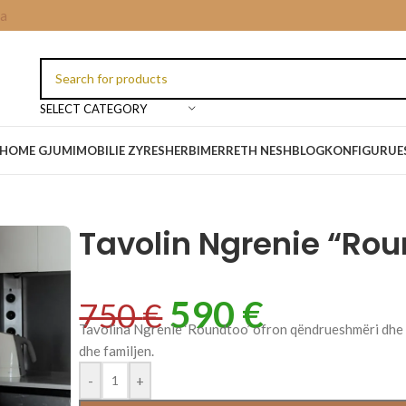
ia
SELECT CATEGORY
HOME GJUMI
MOBILIE ZYRE
SHERBIME
RRETH NESH
BLOG
KONFIGURUES
Tavolin Ngrenie “Ro
590
€
750
€
Tavolina Ngrenie ‘Roundtoo’ ofron qëndrueshmëri dhe st
dhe familjen.
-
+