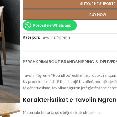
SHTOJE NË SHPORTË
BUY NOW
Porosit ne Whats app
Kategori:
Tavolina Ngrënie
PËRSHKRIM
ABOUT BRAND
SHIPPING & DELIVER
Tavolin Ngrenie “Roundtoo” është një produkt i shquar 
Ky produkt nuk është thjesht një tavolinë, por një pjes
të qëndrueshme, tavolina siguron jetëgjatësi dhe esteti
Karakteristikat e Tavolin Ngre
Materiale të forta që e bëjnë të qëndrueshme.