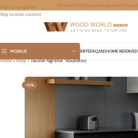
Metal World Albania
Sleep World Alban
Skip to navigation
Skip to main content
MOBILIE
KRYEFAQJA
DHOME NDENJE
D
Home
»
Shop
»
Tavolin Ngrenie “Roundtoo”
-21%