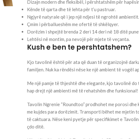
Dizajn modern dhe fleksibël, i përshtatshëm për hapësi
Kënde të qarta dhe të lehta për t’u pastruar.
Ngjyrë natyrale që i jep një ndjesi të ngrohtë ambientit
Çmim i përballueshëm me ofertë të shkëlqyer.
Dorëzim i shpejtë brenda 2 deri 14 deri në 18 ditë pun
Lehtësi në montim, pa nevojë për mjete të veçanta.
Kush e ben te pershtatshem?
Kjo tavolinë është për ata që duan të organizojnë dark
familjen. Nuk ka rëndësi nëse ke një ambient të vogël 
Me një pamje të thjeshtë dhe elegante, kjo tavolinë do 
hap drejt një ambienti më të rehatshëm dhe funksional!
Tavolin Ngrenie “Roundtoo” prodhohet me porosi dhe kë
me kujdes para dorëzimit. Transporti bëhet me mjetin t
të caktuara. Nëse keni pyetje për specifikimet e Tavol
çdo ditë.