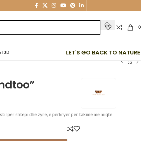
LET'S GO BACK TO NATURE.
I 3D
undtoo”
il për shtëpi dhe zyrë, e përkryer për takime me miqtë