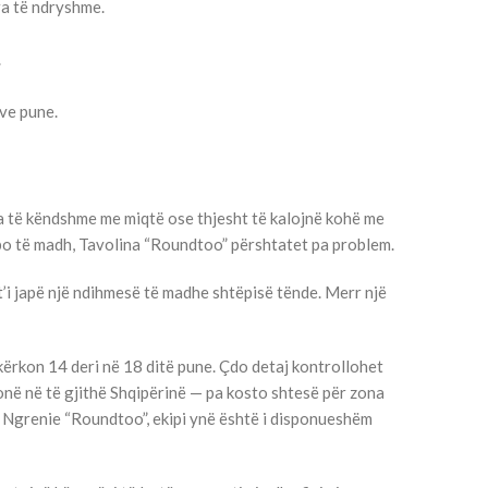
ra të ndryshme.
.
eve pune.
a të këndshme me miqtë ose thjesht të kalojnë kohë me
apo të madh, Tavolina “Roundtoo” përshtatet pa problem.
t’i japë një ndihmesë të madhe shtëpisë tënde. Merr një
rkon 14 deri në 18 ditë pune. Çdo detaj kontrollohet
onë në të gjithë Shqipërinë — pa kosto shtesë për zona
in Ngrenie “Roundtoo”, ekipi ynë është i disponueshëm