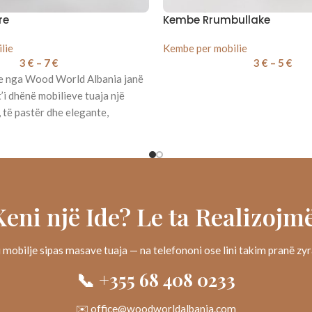
re
Kembe Rrumbullake
lie
Kembe per mobilie
3
€
–
7
€
3
€
–
5
€
e nga Wood World Albania janë
t’i dhënë mobilieve tuaja një
të pastër dhe elegante,
Keni një Ide? Le ta Realizojmë
 mobilje sipas masave tuaja — na telefononi ose lini takim pranë zy
📞 +355 68 408 0233
✉️ office@woodworldalbania.com