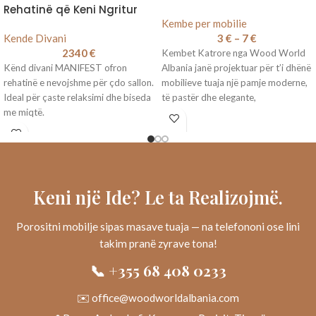
Rehatinë që Keni Ngritur
Kembe per mobilie
Kende Divani
3
€
–
7
€
2340
€
Kembet Katrore nga Wood World
Kënd divani MANIFEST ofron
Albania janë projektuar për t’i dhënë
rehatinë e nevojshme për çdo sallon.
mobilieve tuaja një pamje moderne,
Ideal për çaste relaksimi dhe biseda
të pastër dhe elegante,
me miqtë.
Keni një Ide? Le ta Realizojmë.
Porositni mobilje sipas masave tuaja — na telefononi ose lini
takim pranë zyrave tona!
📞 +355 68 408 0233
✉️ office@woodworldalbania.com