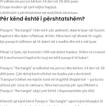
Prodhimi me porosi kërkon 14 deri në 18 ditë pune.
Dizajn modern që sjell ndjesi hapjeje.
Lehtësisht e përshtatshme me mobilimin ekzistues.
Për kënd është i përshtatshëm?
Pasqyre “Rectangle” i bën mirë çdo ambienti, duke krijuar një iluzion
hapësire dhe duke reflektuar dritën. Nëse keni një dhomë të vogël,
kjo pasqyrë ndihmon që të duket më e madhe dhe më e ndriçuar.
Meqë ra fjala, një investim i tillë nuk duhet humbur. Shihni se si mund
të transformoni hapësirën tuaj me këtë pasqyrë të bukur!
Pasqyre “Rectangle” prodhohet me porosi dhe kërkon 14 deri në 18
ditë pune. Çdo detaj kontrollohet me kujdes para dorëzimit.
Transporti bëhet me mjetin tonë në të gjithë Shqipërinë — pa kosto
shtesë për zona të caktuara. Nëse keni pyetje për specifikimet e
Pasqyre “Rectangle”, ekipi ynë është i disponueshëm çdo ditë.
Klientët që kanë blerë Pasqyre “Rectangle” raportojnë kënaqësi të