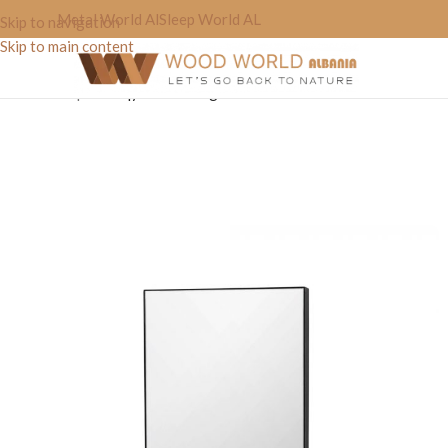
Metal World Al
Sleep World AL
Skip to navigation
Skip to main content
Home
»
Shop
»
Pasqyre “Rectangle”