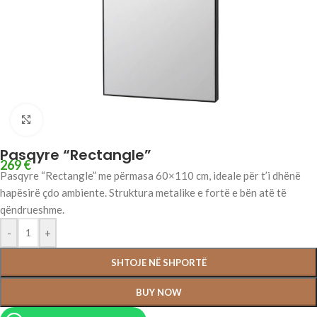
Click to enlarge
Pasqyre “Rectangle”
269
€
Pasqyre “Rectangle” me përmasa 60×110 cm, ideale për t’i dhënë
hapësirë çdo ambiente. Struktura metalike e fortë e bën atë të
qëndrueshme.
-
+
SHTOJE NË SHPORTË
BUY NOW