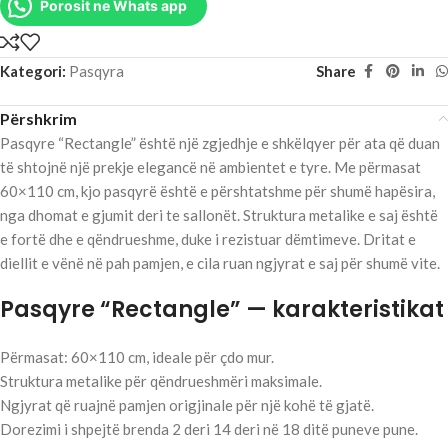
Porosit ne Whats app
Kategori:
Pasqyra
Share
Përshkrim
Pasqyre “Rectangle” është një zgjedhje e shkëlqyer për ata që duan
të shtojnë një prekje elegancë në ambientet e tyre. Me përmasat
60×110 cm, kjo pasqyrë është e përshtatshme për shumë hapësira,
nga dhomat e gjumit deri te sallonët. Struktura metalike e saj është
e fortë dhe e qëndrueshme, duke i rezistuar dëmtimeve. Dritat e
diellit e vënë në pah pamjen, e cila ruan ngjyrat e saj për shumë vite.
Pasqyre “Rectangle” — karakteristikat
Përmasat: 60×110 cm, ideale për çdo mur.
Struktura metalike për qëndrueshmëri maksimale.
Ngjyrat që ruajnë pamjen origjinale për një kohë të gjatë.
Dorezimi i shpejtë brenda 2 deri 14 deri në 18 ditë puneve pune.