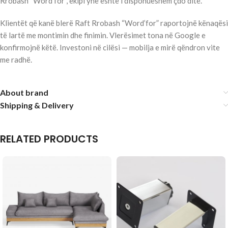
Rrobash “Word’for”, ekipi ynë është i disponueshëm çdo ditë.
Klientët që kanë blerë Raft Rrobash “Word’for” raportojnë kënaqësi
të lartë me montimin dhe finimin. Vlerësimet tona në Google e
konfirmojnë këtë. Investoni në cilësi — mobilja e mirë qëndron vite
me radhë.
About brand
Shipping & Delivery
RELATED PRODUCTS