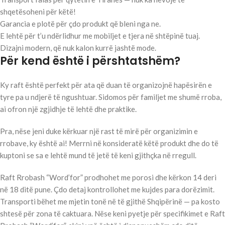
shqetësoheni për këtë!
Garancia e plotë për çdo produkt që bleni nga ne.
E lehtë për t’u ndërlidhur me mobiljet e tjera në shtëpinë tuaj.
Dizajni modern, që nuk kalon kurrë jashtë mode.
Për kend është i përshtatshëm?
Ky raft është perfekt për ata që duan të organizojnë hapësirën e
tyre pa u ndjerë të ngushtuar. Sidomos për familjet me shumë rroba,
ai ofron një zgjidhje të lehtë dhe praktike.
Pra, nëse jeni duke kërkuar një rast të mirë për organizimin e
rrobave, ky është ai! Merrni në konsideratë këtë produkt dhe do të
kuptoni se sa e lehtë mund të jetë të keni gjithçka në rregull.
Raft Rrobash “Word’for” prodhohet me porosi dhe kërkon 14 deri
në 18 ditë pune. Çdo detaj kontrollohet me kujdes para dorëzimit.
Transporti bëhet me mjetin tonë në të gjithë Shqipërinë — pa kosto
shtesë për zona të caktuara. Nëse keni pyetje për specifikimet e Raft