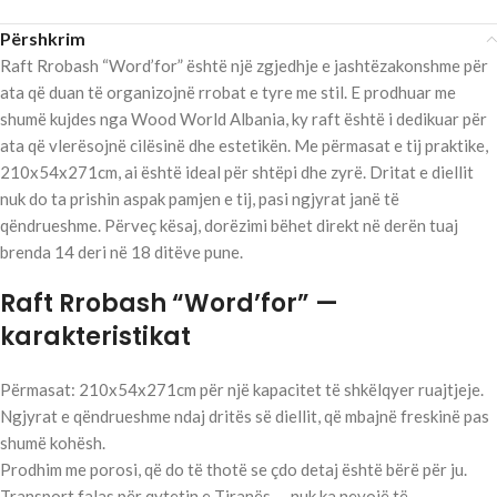
Përshkrim
Raft Rrobash “Word’for” është një zgjedhje e jashtëzakonshme për
ata që duan të organizojnë rrobat e tyre me stil. E prodhuar me
shumë kujdes nga Wood World Albania, ky raft është i dedikuar për
ata që vlerësojnë cilësinë dhe estetikën. Me përmasat e tij praktike,
210x54x271cm, ai është ideal për shtëpi dhe zyrë. Dritat e diellit
nuk do ta prishin aspak pamjen e tij, pasi ngjyrat janë të
qëndrueshme. Përveç kësaj, dorëzimi bëhet direkt në derën tuaj
brenda 14 deri në 18 ditëve pune.
Raft Rrobash “Word’for” —
karakteristikat
Përmasat: 210x54x271cm për një kapacitet të shkëlqyer ruajtjeje.
Ngjyrat e qëndrueshme ndaj dritës së diellit, që mbajnë freskinë pas
shumë kohësh.
Prodhim me porosi, që do të thotë se çdo detaj është bërë për ju.
Transport falas për qytetin e Tiranës — nuk ka nevojë të