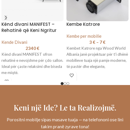
Kënd divani MANIFEST –
Kembe Katrore
Rehatinë që Keni Ngritur
Kembe per mobilie
Kende Divani
3
€
–
7
€
2340
€
Kembet Katrore nga Wood World
Kënd divani MANIFEST ofron
Albania janë projektuar për t’i dhënë
rehatinë e nevojshme për çdo sallon.
mobilieve tuaja një pamje moderne,
Ideal për çaste relaksimi dhe biseda
të pastër dhe elegante,
me miqtë.
Keni një Ide? Le ta Realizojmë.
Porositni mobilje sipas masave tuaja — na telefononi ose lini
takim pranë zyrave tona!