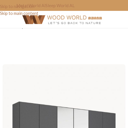
Metal World Al
Sleep World AL
Skip to navigation
Skip to main content
Home
»
Shop
»
Raft Rrobash “Word’for”