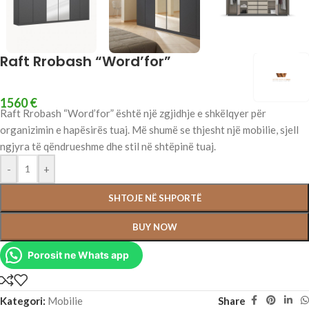
Raft Rrobash “Word’for”
1560
€
Raft Rrobash “Word’for” është një zgjidhje e shkëlqyer për
organizimin e hapësirës tuaj. Më shumë se thjesht një mobilie, sjell
ngjyra të qëndrueshme dhe stil në shtëpinë tuaj.
-
+
SHTOJE NË SHPORTË
BUY NOW
Porosit ne Whats app
Kategori:
Mobilie
Share