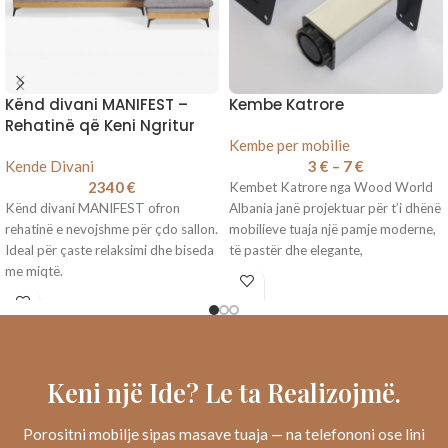
Kënd divani MANIFEST –
Kembe Katrore
Rehatinë që Keni Ngritur
Kembe per mobilie
Kende Divani
3
€
–
7
€
2340
€
Kembet Katrore nga Wood World
Kënd divani MANIFEST ofron
Albania janë projektuar për t’i dhënë
rehatinë e nevojshme për çdo sallon.
mobilieve tuaja një pamje moderne,
Ideal për çaste relaksimi dhe biseda
të pastër dhe elegante,
me miqtë.
Keni një Ide? Le ta Realizojmë.
Porositni mobilje sipas masave tuaja — na telefononi ose lini