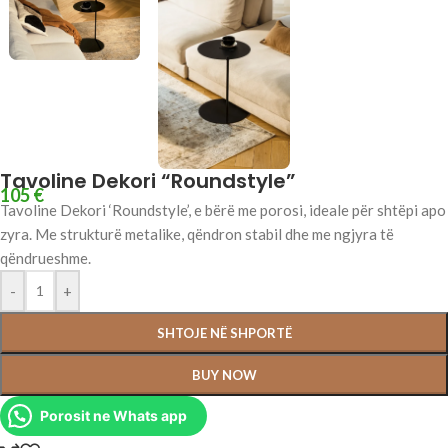
Tavoline Dekori “Roundstyle”
105
€
Tavoline Dekori ‘Roundstyle’, e bërë me porosi, ideale për shtëpi apo
zyra. Me strukturë metalike, qëndron stabil dhe me ngjyra të
qëndrueshme.
-
+
SHTOJE NË SHPORTË
BUY NOW
Porosit ne Whats app