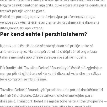
Ngjyra që nuk dëmtohen nga drita, duke e bërë atë për të qëndruar e
freskët për një kohë të gjatë.
E bërë me porosi, çdo tavolinë vjen sipas preferencave tuaja.
vendoset pa vështirësi në ambiente të ndryshme, si në dhoma të
ditës, kancelari, apo kafene.
Per kend eshte i pershtatshem?
Kjo tavolinë është ideale për ata që duan një prekje unike në
ambientet e tyre. Mund ta përdorni në shtëpi për të organizuar
takime me miqtë apo dhe në zyrë për një stil më modern.
Përfundimisht, Tavoline Dekori “Roundstyle” është një zgjedhje e
mençur për të gjithë ata që kërkojnë diçka ndryshe dhe me stil, pa
bërë kompromise mbi cilësinë.
Tavoline Dekori “Roundstyle” prodhohet me porosi dhe kërkon 14
deri në 18 ditë pune. Çdo detaj kontrollohet me kujdes para
dorëzimit. Transporti bëhet me mjetin tonë në të gjithë Shqipërinë —
pa kosto shtesë për zona të caktuara. Nëse keni pyetje për