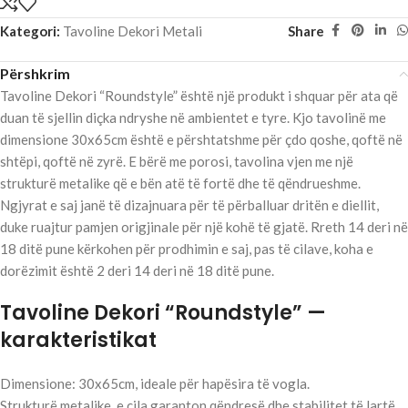
Kategori:
Tavoline Dekori Metali
Share
Përshkrim
Tavoline Dekori “Roundstyle” është një produkt i shquar për ata që
duan të sjellin diçka ndryshe në ambientet e tyre. Kjo tavolinë me
dimensione 30x65cm është e përshtatshme për çdo qoshe, qoftë në
shtëpi, qoftë në zyrë. E bërë me porosi, tavolina vjen me një
strukturë metalike që e bën atë të fortë dhe të qëndrueshme.
Ngjyrat e saj janë të dizajnuara për të përballuar dritën e diellit,
duke ruajtur pamjen origjinale për një kohë të gjatë. Rreth 14 deri në
18 ditë pune kërkohen për prodhimin e saj, pas të cilave, koha e
dorëzimit është 2 deri 14 deri në 18 ditë pune.
Tavoline Dekori “Roundstyle” —
karakteristikat
Dimensione: 30x65cm, ideale për hapësira të vogla.
Strukturë metalike, e cila garanton qëndresë dhe stabilitet të lartë.