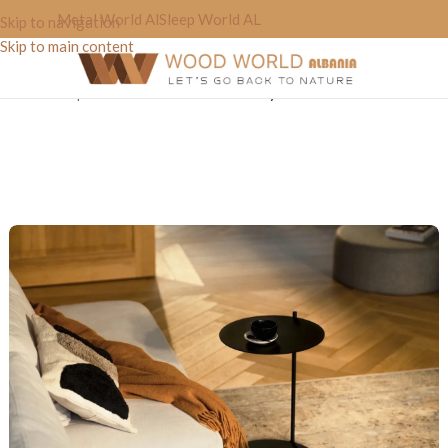
Metal World Al
Sleep World AL
Skip to navigation
Skip to main content
Home
»
Shop
»
Tavoline Dekori “Roundstyle”