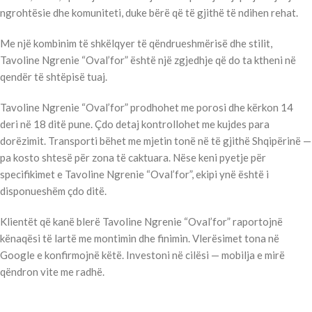
ngrohtësie dhe komuniteti, duke bërë që të gjithë të ndihen rehat.
Me një kombinim të shkëlqyer të qëndrueshmërisë dhe stilit,
Tavoline Ngrenie “Oval’for” është një zgjedhje që do ta ktheni në
qendër të shtëpisë tuaj.
Tavoline Ngrenie “Oval’for” prodhohet me porosi dhe kërkon 14
deri në 18 ditë pune. Çdo detaj kontrollohet me kujdes para
dorëzimit. Transporti bëhet me mjetin tonë në të gjithë Shqipërinë —
pa kosto shtesë për zona të caktuara. Nëse keni pyetje për
specifikimet e Tavoline Ngrenie “Oval’for”, ekipi ynë është i
disponueshëm çdo ditë.
Klientët që kanë blerë Tavoline Ngrenie “Oval’for” raportojnë
kënaqësi të lartë me montimin dhe finimin. Vlerësimet tona në
Google e konfirmojnë këtë. Investoni në cilësi — mobilja e mirë
qëndron vite me radhë.