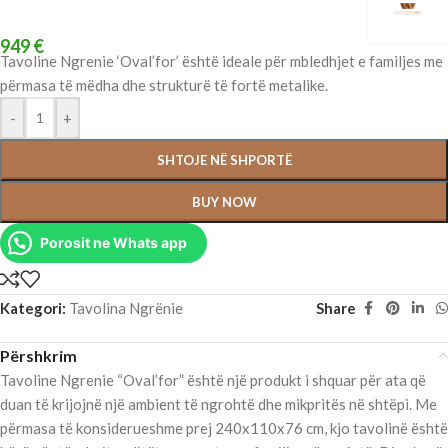
949
€
Tavoline Ngrenie ‘Oval’for’ është ideale për mbledhjet e familjes me
përmasa të mëdha dhe strukturë të fortë metalike.
-
+
SHTOJE NË SHPORTË
BUY NOW
Porosit ne Whats app
Kategori:
Tavolina Ngrënie
Share
Përshkrim
Tavoline Ngrenie “Oval’for” është një produkt i shquar për ata që
duan të krijojnë një ambient të ngrohtë dhe mikpritës në shtëpi. Me
përmasa të konsiderueshme prej 240x110x76 cm, kjo tavolinë është