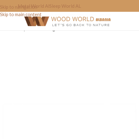
Metal World Al
Sleep World AL
Skip to navigation
Skip to main content
Home
»
Shop
»
Tavoline Ngrenie “Oval’for”