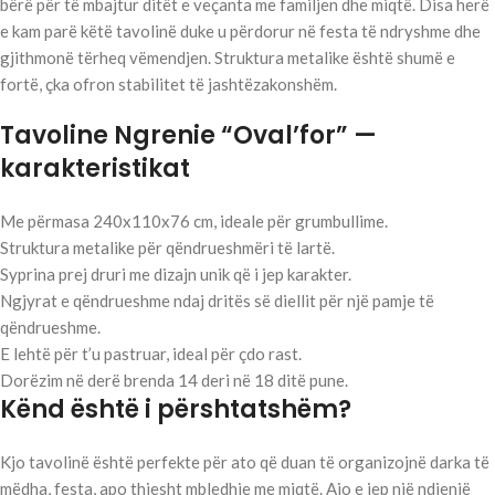
bërë për të mbajtur ditët e veçanta me familjen dhe miqtë. Disa herë
e kam parë këtë tavolinë duke u përdorur në festa të ndryshme dhe
gjithmonë tërheq vëmendjen. Struktura metalike është shumë e
fortë, çka ofron stabilitet të jashtëzakonshëm.
Tavoline Ngrenie “Oval’for” —
karakteristikat
Me përmasa 240x110x76 cm, ideale për grumbullime.
Struktura metalike për qëndrueshmëri të lartë.
Syprina prej druri me dizajn unik që i jep karakter.
Ngjyrat e qëndrueshme ndaj dritës së diellit për një pamje të
qëndrueshme.
E lehtë për t’u pastruar, ideal për çdo rast.
Dorëzim në derë brenda 14 deri në 18 ditë pune.
Kënd është i përshtatshëm?
Kjo tavolinë është perfekte për ato që duan të organizojnë darka të
mëdha, festa, apo thjesht mbledhje me miqtë. Ajo e jep një ndjenjë