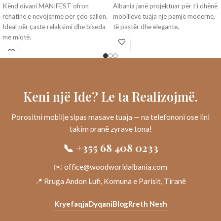
Kënd divani MANIFEST ofron
Albania janë projektuar për t’i dhënë
rehatinë e nevojshme për çdo sallon.
mobilieve tuaja një pamje moderne,
Ideal për çaste relaksimi dhe biseda
të pastër dhe elegante,
me miqtë.
Keni një Ide? Le ta Realizojmë.
Porositni mobilje sipas masave tuaja — na telefononi ose lini
takim pranë zyrave tona!
📞 +355 68 408 0233
✉️ office@woodworldalbania.com
📍 Rruga Andon Lufi, Komuna e Parisit, Tiranë
Kryefaqja
Dyqani
Blog
Rreth Nesh