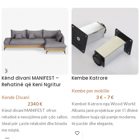
Kënd divani MANIFEST –
Kembe Katrore
Rehatinë që Keni Ngritur
Kembe per mobilie
Kende Divani
3
€
–
7
€
2340
€
Kembet Katrore nga Wood World
Kënd divani MANIFEST ofron
Albania janë projektuar për t’i dhënë
rehatinë e nevojshme për çdo sallon.
mobilieve tuaja një pamje moderne,
Ideal për çaste relaksimi dhe biseda
të pastër dhe elegante,
me miqtë.