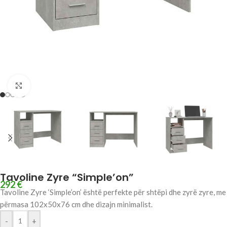
Click to enlarge
Tavoline Zyre “Simple’on”
292
€
Tavoline Zyre ‘Simple’on’ është perfekte për shtëpi dhe zyrë zyre, me
përmasa 102x50x76 cm dhe dizajn minimalist.
-
+