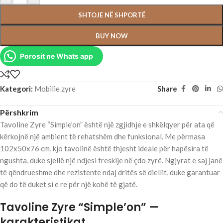
SHTOJE NË SHPORTË
BUY NOW
Porosit ne Whats app
Kategori:
Mobilie zyre
Share
Përshkrim
Tavoline Zyre “Simple’on” është një zgjidhje e shkëlqyer për ata që
kërkojnë një ambient të rehatshëm dhe funksional. Me përmasa
102x50x76 cm, kjo tavolinë është thjesht ideale për hapësira të
ngushta, duke sjellë një ndjesi freskije në çdo zyrë. Ngjyrat e saj janë
të qëndrueshme dhe rezistente ndaj dritës së diellit, duke garantuar
që do të duket si e re për një kohë të gjatë.
Tavoline Zyre “Simple’on” —
karakteristikat