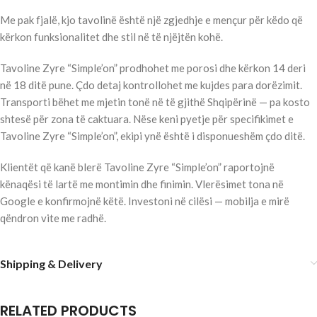
Me pak fjalë, kjo tavolinë është një zgjedhje e mençur për këdo që
kërkon funksionalitet dhe stil në të njëjtën kohë.
Tavoline Zyre “Simple’on” prodhohet me porosi dhe kërkon 14 deri
në 18 ditë pune. Çdo detaj kontrollohet me kujdes para dorëzimit.
Transporti bëhet me mjetin tonë në të gjithë Shqipërinë — pa kosto
shtesë për zona të caktuara. Nëse keni pyetje për specifikimet e
Tavoline Zyre “Simple’on”, ekipi ynë është i disponueshëm çdo ditë.
Klientët që kanë blerë Tavoline Zyre “Simple’on” raportojnë
kënaqësi të lartë me montimin dhe finimin. Vlerësimet tona në
Google e konfirmojnë këtë. Investoni në cilësi — mobilja e mirë
qëndron vite me radhë.
Shipping & Delivery
RELATED PRODUCTS