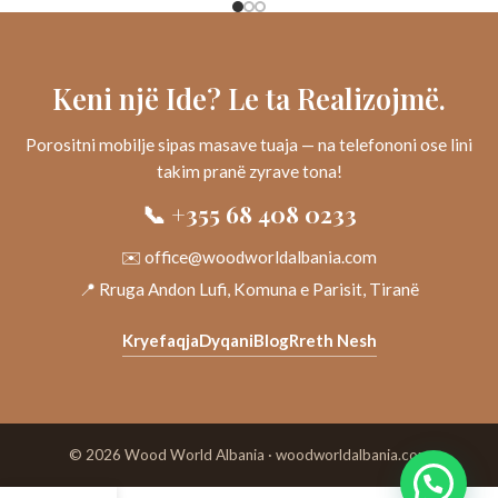
Keni një Ide? Le ta Realizojmë.
Porositni mobilje sipas masave tuaja — na telefononi ose lini
takim pranë zyrave tona!
📞 +355 68 408 0233
✉️ office@woodworldalbania.com
📍 Rruga Andon Lufi, Komuna e Parisit, Tiranë
Kryefaqja
Dyqani
Blog
Rreth Nesh
© 2026 Wood World Albania · woodworldalbania.com