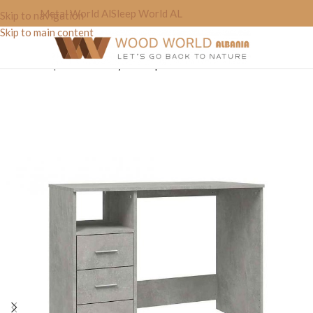
Metal World Al
Sleep World AL
Skip to navigation
Skip to main content
Home
»
Shop
»
Tavoline Zyre “Simple’on”