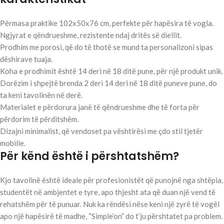
Përmasa praktike 102x50x76 cm, perfekte për hapësira të vogla.
Ngjyrat e qëndrueshme, rezistente ndaj dritës së diellit.
Prodhim me porosi, që do të thotë se mund ta personalizoni sipas
dëshirave tuaja.
Koha e prodhimit është 14 deri në 18 ditë pune, për një produkt unik.
Dorëzim i shpejtë brenda 2 deri 14 deri në 18 ditë puneve pune, do
ta keni tavolinën në derë.
Materialet e përdorura janë të qëndrueshme dhe të forta për
përdorim të përditshëm.
Dizajni minimalist, që vendoset pa vështirësi me çdo stil tjetër
mobilie.
Për kënd është i përshtatshëm?
Kjo tavolinë është ideale për profesionistët që punojnë nga shtëpia,
studentët në ambjentet e tyre, apo thjesht ata që duan një vend të
rehatshëm për të punuar. Nuk ka rëndësi nëse keni një zyrë të vogël
apo një hapësirë të madhe, “Simple’on” do t’ju përshtatet pa problem.