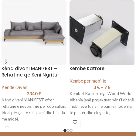
Kënd divani MANIFEST –
Kembe Katrore
Rehatinë që Keni Ngritur
Kembe per mobilie
Kende Divani
3
€
–
7
€
2340
€
Kembet Katrore nga Wood World
Kënd divani MANIFEST ofron
Albania janë projektuar për t’i dhënë
rehatinë e nevojshme për çdo sallon.
mobilieve tuaja një pamje moderne,
Ideal për çaste relaksimi dhe biseda
të pastër dhe elegante,
me miqtë.