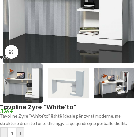
Click to enlarge
Tavoline Zyre “White’to”
326
€
Tavoline Zyre “White’to” është ideale për zyrat moderne, me
strukturë druri të fortë dhe ngjyra që qëndrojnë përballë diellit.
-
+