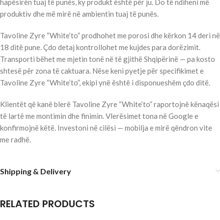
hapësirën tuaj të punës, ky produkt është për ju. Do të ndiheni më
produktiv dhe më mirë në ambientin tuaj të punës.
Tavoline Zyre “White’to” prodhohet me porosi dhe kërkon 14 deri në
18 ditë pune. Çdo detaj kontrollohet me kujdes para dorëzimit.
Transporti bëhet me mjetin tonë në të gjithë Shqipërinë — pa kosto
shtesë për zona të caktuara. Nëse keni pyetje për specifikimet e
Tavoline Zyre “White’to”, ekipi ynë është i disponueshëm çdo ditë.
Klientët që kanë blerë Tavoline Zyre “White’to” raportojnë kënaqësi
të lartë me montimin dhe finimin. Vlerësimet tona në Google e
konfirmojnë këtë. Investoni në cilësi — mobilja e mirë qëndron vite
me radhë.
Shipping & Delivery
RELATED PRODUCTS