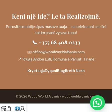
Keni një Ide? Le ta Realizojmë.
Porositni mobilje sipas masave tuaja — na telefononi ose lini
takim pranë zyrave tona!
📞 +355 68 408 0233
✉️ office@woodworldalbania.com
📍 Rruga Andon Lufi, Komuna e Parisit, Tiranë
Kryefaqja
Dyqani
Blog
Rreth Nesh
© 2026 Wood World Albania · woodworldalbania.com