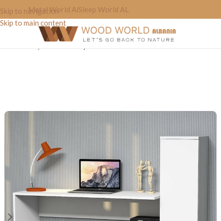
Metal World Al
Sleep World AL
Skip to navigation
Skip to main content
Home
»
Shop
»
Tavoline Zyre “White’to”