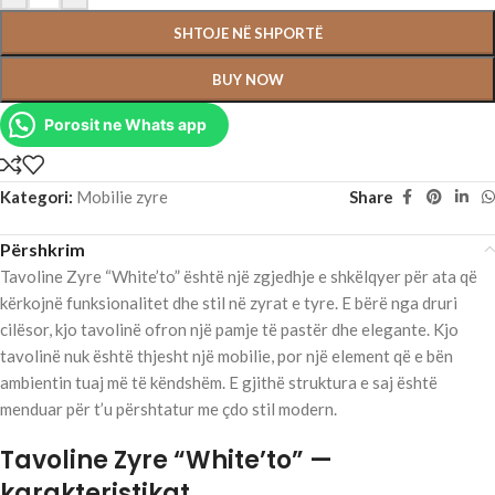
SHTOJE NË SHPORTË
BUY NOW
Porosit ne Whats app
Kategori:
Mobilie zyre
Share
Përshkrim
Tavoline Zyre “White’to” është një zgjedhje e shkëlqyer për ata që
kërkojnë funksionalitet dhe stil në zyrat e tyre. E bërë nga druri
cilësor, kjo tavolinë ofron një pamje të pastër dhe elegante. Kjo
tavolinë nuk është thjesht një mobilie, por një element që e bën
ambientin tuaj më të këndshëm. E gjithë struktura e saj është
menduar për t’u përshtatur me çdo stil modern.
Tavoline Zyre “White’to” —
karakteristikat