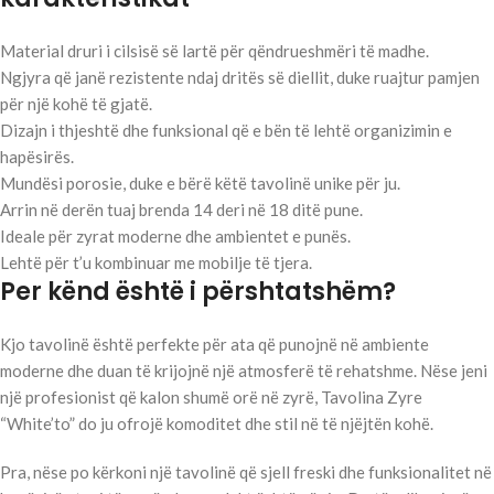
Material druri i cilsisë së lartë për qëndrueshmëri të madhe.
Ngjyra që janë rezistente ndaj dritës së diellit, duke ruajtur pamjen
për një kohë të gjatë.
Dizajn i thjeshtë dhe funksional që e bën të lehtë organizimin e
hapësirës.
Mundësi porosie, duke e bërë këtë tavolinë unike për ju.
Arrin në derën tuaj brenda 14 deri në 18 ditë pune.
Ideale për zyrat moderne dhe ambientet e punës.
Lehtë për t’u kombinuar me mobilje të tjera.
Per kënd është i përshtatshëm?
Kjo tavolinë është perfekte për ata që punojnë në ambiente
moderne dhe duan të krijojnë një atmosferë të rehatshme. Nëse jeni
një profesionist që kalon shumë orë në zyrë, Tavolina Zyre
“White’to” do ju ofrojë komoditet dhe stil në të njëjtën kohë.
Pra, nëse po kërkoni një tavolinë që sjell freski dhe funksionalitet në