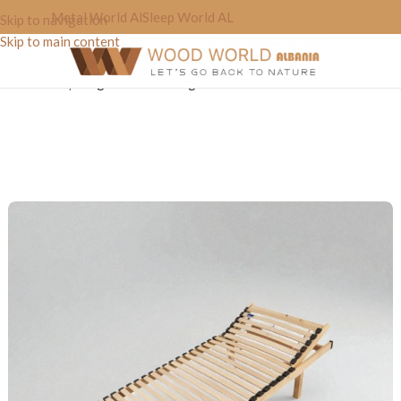
Metal World Al
Sleep World AL
Skip to navigation
Skip to main content
Home
»
Shop
»
Zgara Krevati Ergonomike