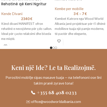
Rehatinë që Keni Ngritur
Kembe per mobilie
Kende Divani
3
€
–
7
€
2340
€
Kembet Katrore nga Wood World
Kënd divani MANIFEST ofron
Albania janë projektuar për t’i dhënë
rehatinë e nevojshme për çdo sallon.
mobilieve tuaja një pamje moderne,
Ideal për çaste relaksimi dhe biseda
të pastër dhe elegante,
me miqtë.
Keni një Ide? Le ta Realizojmë.
Porositni mobilje sipas masave tuaja — na telefononi ose lini
takim pranë zyrave tona!
📞 +355 68 408 0233
✉️ office@woodworldalbania.com