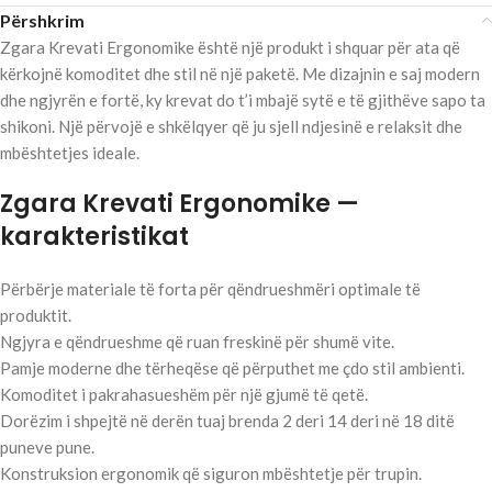
Përshkrim
Zgara Krevati Ergonomike është një produkt i shquar për ata që
kërkojnë komoditet dhe stil në një paketë. Me dizajnin e saj modern
dhe ngjyrën e fortë, ky krevat do t’i mbajë sytë e të gjithëve sapo ta
shikoni. Një përvojë e shkëlqyer që ju sjell ndjesinë e relaksit dhe
mbështetjes ideale.
Zgara Krevati Ergonomike —
karakteristikat
Përbërje materiale të forta për qëndrueshmëri optimale të
produktit.
Ngjyra e qëndrueshme që ruan freskinë për shumë vite.
Pamje moderne dhe tërheqëse që përputhet me çdo stil ambienti.
Komoditet i pakrahasueshëm për një gjumë të qetë.
Dorëzim i shpejtë në derën tuaj brenda 2 deri 14 deri në 18 ditë
puneve pune.
Konstruksion ergonomik që siguron mbështetje për trupin.