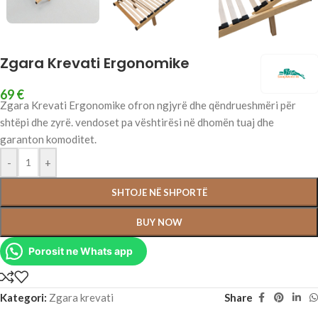
Zgara Krevati Ergonomike
69
€
Zgara Krevati Ergonomike ofron ngjyrë dhe qëndrueshmëri për
shtëpi dhe zyrë. vendoset pa vështirësi në dhomën tuaj dhe
garanton komoditet.
-
+
SHTOJE NË SHPORTË
BUY NOW
Porosit ne Whats app
Kategori:
Zgara krevati
Share