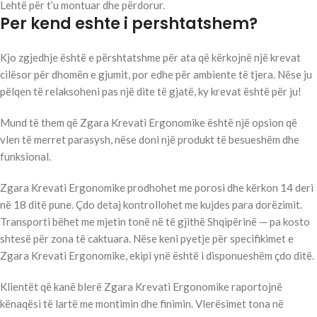
Lehtë për t’u montuar dhe përdorur.
Per kend eshte i pershtatshem?
Kjo zgjedhje është e përshtatshme për ata që kërkojnë një krevat
cilësor për dhomën e gjumit, por edhe për ambiente të tjera. Nëse ju
pëlqen të relaksoheni pas një dite të gjatë, ky krevat është për ju!
Mund të them që Zgara Krevati Ergonomike është një opsion që
vlen të merret parasysh, nëse doni një produkt të besueshëm dhe
funksional.
Zgara Krevati Ergonomike prodhohet me porosi dhe kërkon 14 deri
në 18 ditë pune. Çdo detaj kontrollohet me kujdes para dorëzimit.
Transporti bëhet me mjetin tonë në të gjithë Shqipërinë — pa kosto
shtesë për zona të caktuara. Nëse keni pyetje për specifikimet e
Zgara Krevati Ergonomike, ekipi ynë është i disponueshëm çdo ditë.
Klientët që kanë blerë Zgara Krevati Ergonomike raportojnë
kënaqësi të lartë me montimin dhe finimin. Vlerësimet tona në