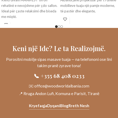
rehatinë e nevojshme për çdo sallon.
mobilieve tuaja një pamje moderne,
Ideal për çaste relaksimi dhe biseda
të pastër dhe elegante,
me miqtë.
Keni një Ide? Le ta Realizojmë.
Porositni mobilje sipas masave tuaja — na telefononi ose lini
takim pranë zyrave tona!
📞 +355 68 408 0233
✉️ office@woodworldalbania.com
📍 Rruga Andon Lufi, Komuna e Parisit, Tiranë
Kryefaqja
Dyqani
Blog
Rreth Nesh