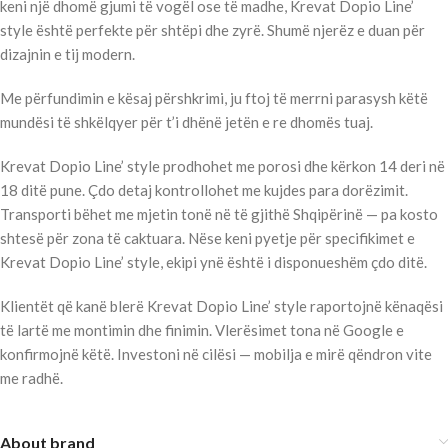
keni një dhomë gjumi të vogël ose të madhe, Krevat Dopio Line’
style është perfekte për shtëpi dhe zyrë. Shumë njerëz e duan për
dizajnin e tij modern.
Me përfundimin e kësaj përshkrimi, ju ftoj të merrni parasysh këtë
mundësi të shkëlqyer për t’i dhënë jetën e re dhomës tuaj.
Krevat Dopio Line’ style prodhohet me porosi dhe kërkon 14 deri në
18 ditë pune. Çdo detaj kontrollohet me kujdes para dorëzimit.
Transporti bëhet me mjetin tonë në të gjithë Shqipërinë — pa kosto
shtesë për zona të caktuara. Nëse keni pyetje për specifikimet e
Krevat Dopio Line’ style, ekipi ynë është i disponueshëm çdo ditë.
Klientët që kanë blerë Krevat Dopio Line’ style raportojnë kënaqësi
të lartë me montimin dhe finimin. Vlerësimet tona në Google e
konfirmojnë këtë. Investoni në cilësi — mobilja e mirë qëndron vite
me radhë.
About brand