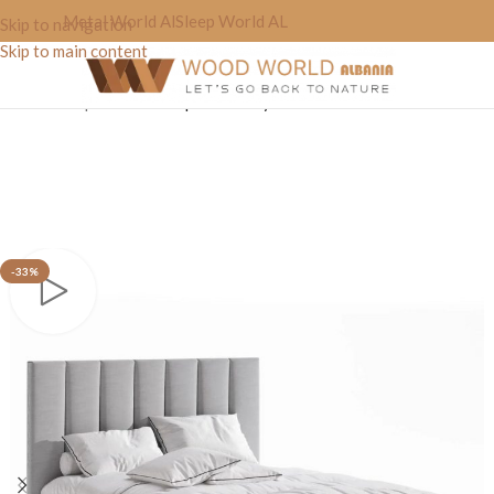
Metal World Al
Sleep World AL
Skip to navigation
Skip to main content
Home
»
Shop
»
Krevat Dopio Line’ style
-33%