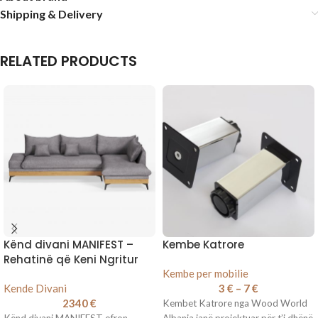
Shipping & Delivery
RELATED PRODUCTS
Kënd divani MANIFEST –
Kembe Katrore
Rehatinë që Keni Ngritur
Kembe per mobilie
Kende Divani
3
€
–
7
€
2340
€
Kembet Katrore nga Wood World
Kënd divani MANIFEST ofron
Albania janë projektuar për t’i dhënë