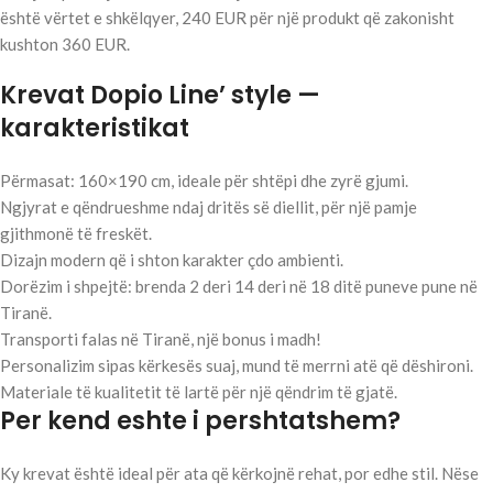
është vërtet e shkëlqyer, 240 EUR për një produkt që zakonisht
kushton 360 EUR.
Krevat Dopio Line’ style —
karakteristikat
Përmasat: 160×190 cm, ideale për shtëpi dhe zyrë gjumi.
Ngjyrat e qëndrueshme ndaj dritës së diellit, për një pamje
gjithmonë të freskët.
Dizajn modern që i shton karakter çdo ambienti.
Dorëzim i shpejtë: brenda 2 deri 14 deri në 18 ditë puneve pune në
Tiranë.
Transporti falas në Tiranë, një bonus i madh!
Personalizim sipas kërkesës suaj, mund të merrni atë që dëshironi.
Materiale të kualitetit të lartë për një qëndrim të gjatë.
Per kend eshte i pershtatshem?
Ky krevat është ideal për ata që kërkojnë rehat, por edhe stil. Nëse