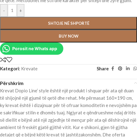
të qetë. Metodohet me stil dhe karakter për shtëpi dhe zyrë gjumi.
-
+
SHTOJE NË SHPORTË
BUY NOW
Porosit ne Whats app
Kategori:
Krevate
Share
Përshkrim
Krevat Dopio Line’ style është një produkt i shquar për ata që duan
të shijojnë një gjumë të qetë dhe rehat. Me përmasat 160×190 cm,
ky krevat është i dizajnuar për të ofruar komoditetin e nevojshëm pa
e sakrifikuar stilin e dhomës tuaj. Ngjyrat e qëndrueshme ndaj dritës
së diellit e bëjnë atë një zgjedhje të mençur për ata që dëshirojnë një
ambient të freskët gjatë gjithë vitit. Kur e shikoni, gjen të gjitha
detajet që e bëjnë këtë krevat të jashtëzakonshëm. Dhe oferta