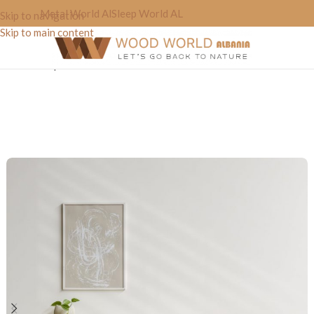
Metal World Al
Sleep World AL
Skip to navigation
Skip to main content
Home
»
Shop
»
Mobilie TV “Noxwood”