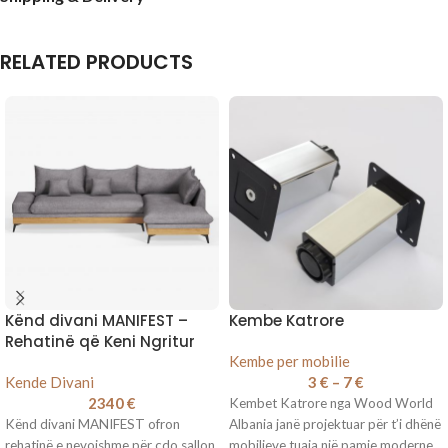
RELATED PRODUCTS
Kënd divani MANIFEST –
Kembe Katrore
Rehatinë që Keni Ngritur
Kembe per mobilie
Kende Divani
3
€
–
7
€
2340
€
Kembet Katrore nga Wood World
Kënd divani MANIFEST ofron
Albania janë projektuar për t’i dhënë
rehatinë e nevojshme për çdo sallon.
mobilieve tuaja një pamje moderne,