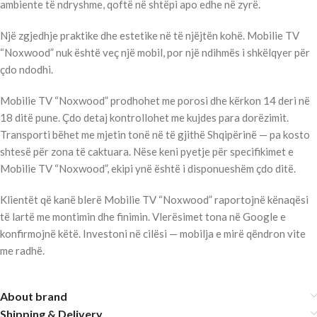
ambiente të ndryshme, qoftë në shtëpi apo edhe në zyrë.
Një zgjedhje praktike dhe estetike në të njëjtën kohë. Mobilie TV
“Noxwood” nuk është veç një mobil, por një ndihmës i shkëlqyer për
çdo ndodhi.
Mobilie TV “Noxwood” prodhohet me porosi dhe kërkon 14 deri në
18 ditë pune. Çdo detaj kontrollohet me kujdes para dorëzimit.
Transporti bëhet me mjetin tonë në të gjithë Shqipërinë — pa kosto
shtesë për zona të caktuara. Nëse keni pyetje për specifikimet e
Mobilie TV “Noxwood”, ekipi ynë është i disponueshëm çdo ditë.
Klientët që kanë blerë Mobilie TV “Noxwood” raportojnë kënaqësi
të lartë me montimin dhe finimin. Vlerësimet tona në Google e
konfirmojnë këtë. Investoni në cilësi — mobilja e mirë qëndron vite
me radhë.
About brand
Shipping & Delivery