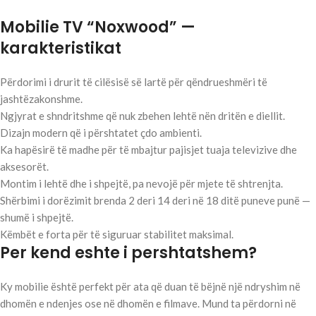
Mobilie TV “Noxwood” —
karakteristikat
Përdorimi i drurit të cilësisë së lartë për qëndrueshmëri të
jashtëzakonshme.
Ngjyrat e shndritshme që nuk zbehen lehtë nën dritën e diellit.
Dizajn modern që i përshtatet çdo ambienti.
Ka hapësirë të madhe për të mbajtur pajisjet tuaja televizive dhe
aksesorët.
Montim i lehtë dhe i shpejtë, pa nevojë për mjete të shtrenjta.
Shërbimi i dorëzimit brenda 2 deri 14 deri në 18 ditë puneve punë —
shumë i shpejtë.
Këmbët e forta për të siguruar stabilitet maksimal.
Per kend eshte i pershtatshem?
Ky mobilie është perfekt për ata që duan të bëjnë një ndryshim në
dhomën e ndenjes ose në dhomën e filmave. Mund ta përdorni në