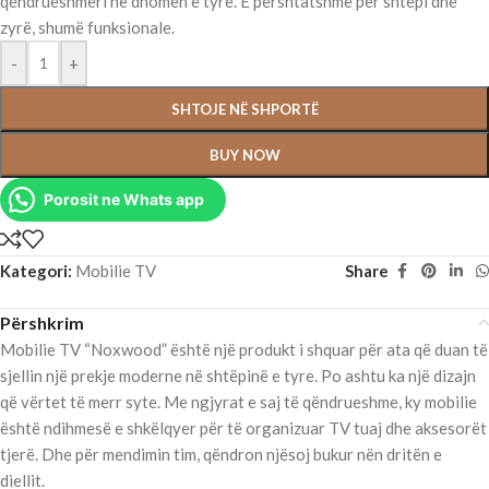
qëndrueshmëri në dhomën e tyre. E përshtatshme për shtëpi dhe
zyrë, shumë funksionale.
-
+
SHTOJE NË SHPORTË
BUY NOW
Porosit ne Whats app
Kategori:
Mobilie TV
Share
Përshkrim
Mobilie TV “Noxwood” është një produkt i shquar për ata që duan të
sjellin një prekje moderne në shtëpinë e tyre. Po ashtu ka një dizajn
që vërtet të merr syte. Me ngjyrat e saj të qëndrueshme, ky mobilie
është ndihmesë e shkëlqyer për të organizuar TV tuaj dhe aksesorët
tjerë. Dhe për mendimin tim, qëndron njësoj bukur nën dritën e
diellit.