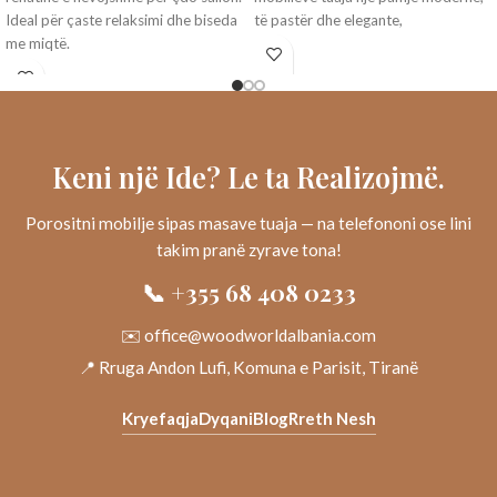
Ideal për çaste relaksimi dhe biseda
të pastër dhe elegante,
me miqtë.
Keni një Ide? Le ta Realizojmë.
Porositni mobilje sipas masave tuaja — na telefononi ose lini
takim pranë zyrave tona!
📞 +355 68 408 0233
✉️ office@woodworldalbania.com
📍 Rruga Andon Lufi, Komuna e Parisit, Tiranë
Kryefaqja
Dyqani
Blog
Rreth Nesh