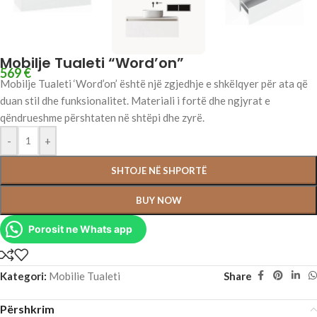
Mobilje Tualeti “Word’on”
569
€
Mobilje Tualeti ‘Word’on’ është një zgjedhje e shkëlqyer për ata që
duan stil dhe funksionalitet. Materiali i fortë dhe ngjyrat e
qëndrueshme përshtaten në shtëpi dhe zyrë.
-
+
SHTOJE NË SHPORTË
BUY NOW
Porosit ne Whats app
Kategori:
Mobilie Tualeti
Share
Përshkrim