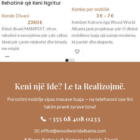
Rehatinë që Keni Ngritur
Kembe per mobilie
Kende Divani
3
€
–
7
€
2340
€
Kembet Katrore nga Wood World
Kënd divani MANIFEST ofron
Albania janë projektuar për t’i dhënë
rehatinë e nevojshme për çdo sallon.
mobilieve tuaja një pamje moderne,
Ideal për çaste relaksimi dhe biseda
të pastër dhe elegante,
me miqtë.
Keni një Ide? Le ta Realizojmë.
Porositni mobilje sipas masave tuaja — na telefononi ose lini
takim pranë zyrave tona!
📞 +355 68 408 0233
✉️ office@woodworldalbania.com
📍 Rruga Andon Lufi, Komuna e Parisit, Tiranë