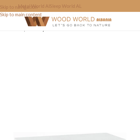
Metal World Al
Sleep World AL
Skip to navigation
Skip to main content
Home
»
Shop
»
Mobilje Tualeti “Word’on”