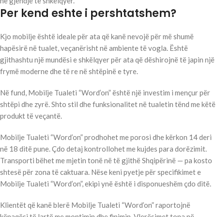
në gjendje të shkëlqyer.
Per kend eshte i pershtatshem?
Kjo mobilje është ideale për ata që kanë nevojë për më shumë
hapësirë në tualet, veçanërisht në ambiente të vogla. Është
gjithashtu një mundësi e shkëlqyer për ata që dëshirojnë të japin një
frymë moderne dhe të re në shtëpinë e tyre.
Në fund, Mobilje Tualeti “Word’on” është një investim i mençur për
shtëpi dhe zyrë. Shto stil dhe funksionalitet në tualetin tënd me këtë
produkt të veçantë.
Mobilje Tualeti “Word’on” prodhohet me porosi dhe kërkon 14 deri
në 18 ditë pune. Çdo detaj kontrollohet me kujdes para dorëzimit.
Transporti bëhet me mjetin tonë në të gjithë Shqipërinë — pa kosto
shtesë për zona të caktuara. Nëse keni pyetje për specifikimet e
Mobilje Tualeti “Word’on”, ekipi ynë është i disponueshëm çdo ditë.
Klientët që kanë blerë Mobilje Tualeti “Word’on” raportojnë
kënaqësi të lartë me montimin dhe finimin. Vlerësimet tona në