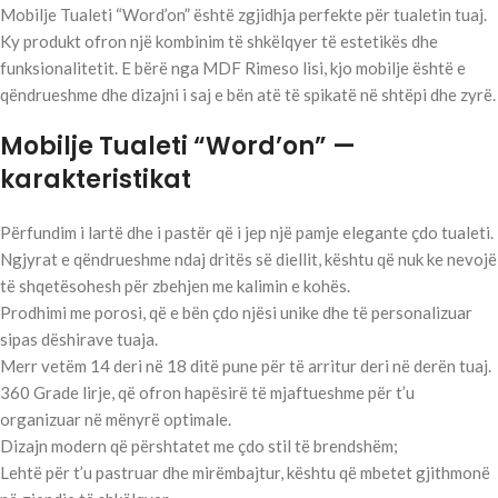
Mobilje Tualeti “Word’on” është zgjidhja perfekte për tualetin tuaj.
Ky produkt ofron një kombinim të shkëlqyer të estetikës dhe
funksionalitetit. E bërë nga MDF Rimeso lisi, kjo mobilje është e
qëndrueshme dhe dizajni i saj e bën atë të spikatë në shtëpi dhe zyrë.
Mobilje Tualeti “Word’on” —
karakteristikat
Përfundim i lartë dhe i pastër që i jep një pamje elegante çdo tualeti.
Ngjyrat e qëndrueshme ndaj dritës së diellit, kështu që nuk ke nevojë
të shqetësohesh për zbehjen me kalimin e kohës.
Prodhimi me porosi, që e bën çdo njësi unike dhe të personalizuar
sipas dëshirave tuaja.
Merr vetëm 14 deri në 18 ditë pune për të arritur deri në derën tuaj.
360 Grade lirje, që ofron hapësirë të mjaftueshme për t’u
organizuar në mënyrë optimale.
Dizajn modern që përshtatet me çdo stil të brendshëm;
Lehtë për t’u pastruar dhe mirëmbajtur, kështu që mbetet gjithmonë