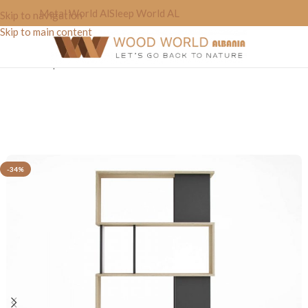
Metal World Al
Sleep World AL
Skip to navigation
Skip to main content
Home
»
Shop
»
Raft Librash “one”
-34%