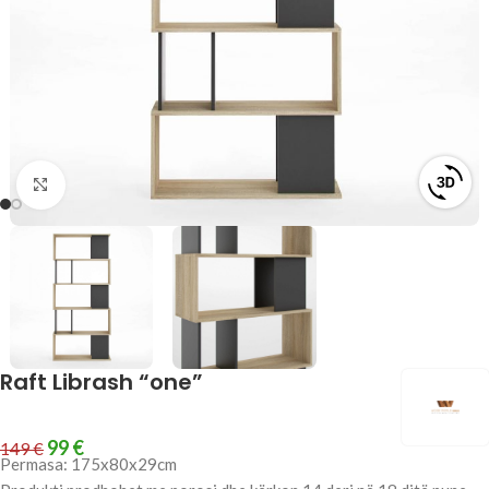
Click to enlarge
Raft Librash “one”
99
€
149
€
Permasa: 175x80x29cm