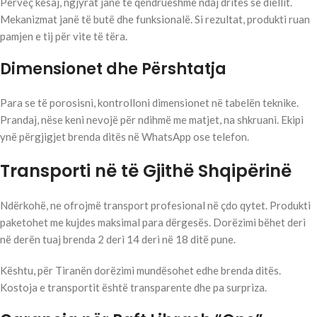
Përveç kësaj, ngjyrat janë të qëndrueshme ndaj dritës së diellit.
Mekanizmat janë të butë dhe funksionalë. Si rezultat, produkti ruan
pamjen e tij për vite të tëra.
Dimensionet dhe Përshtatja
Para se të porosisni, kontrolloni dimensionet në tabelën teknike.
Prandaj, nëse keni nevojë për ndihmë me matjet, na shkruani. Ekipi
ynë përgjigjet brenda ditës në WhatsApp ose telefon.
Transporti në të Gjithë Shqipërinë
Ndërkohë, ne ofrojmë transport profesional në çdo qytet. Produkti
paketohet me kujdes maksimal para dërgesës. Dorëzimi bëhet deri
në derën tuaj brenda 2 deri 14 deri në 18 ditë pune.
Kështu, për Tiranën dorëzimi mundësohet edhe brenda ditës.
Kostoja e transportit është transparente dhe pa surpriza.