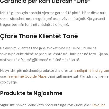
Garancia për Raft Librash “One”
Mbi të gjitha, çdo produkt vjen me garanci të plotë. Nëse diçka nuk
shkon siç duhet, ne e rregullojmë ose e zëvendësojmë. Kjo garanci
tregon besimin tonë në cilësinë që ofrojmë.
Çfarë Thonë Klientët Tanë
Pa dyshim, klientët tanë janë avokati ynë më i mirë. Shumë na
shkruajnë duke thënë se produkti është më i bukur se në foto. Kjo na
motivon të ofrojmë gjithmonë cilësinë më të lartë.
Natyrisht, për më shumë produkte dhe oferta
na ndiqni në Instagram
ose
na gjeni në Google Maps
. Jemi gjithmonë gati t’ju ndihmojmë me
çdo pyetje.
Produkte të Ngjashme
Sigurisht, shikoni edhe këto produkte nga koleksioni ynë:
Tavoline