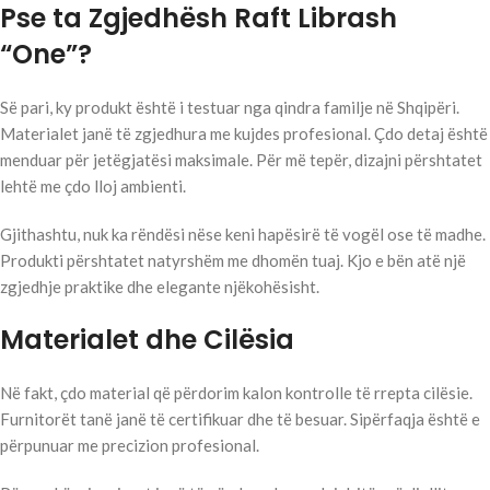
Pse ta Zgjedhësh Raft Librash
“One”?
Së pari, ky produkt është i testuar nga qindra familje në Shqipëri.
Materialet janë të zgjedhura me kujdes profesional. Çdo detaj është
menduar për jetëgjatësi maksimale. Për më tepër, dizajni përshtatet
lehtë me çdo lloj ambienti.
Gjithashtu, nuk ka rëndësi nëse keni hapësirë të vogël ose të madhe.
Produkti përshtatet natyrshëm me dhomën tuaj. Kjo e bën atë një
zgjedhje praktike dhe elegante njëkohësisht.
Materialet dhe Cilësia
Në fakt, çdo material që përdorim kalon kontrolle të rrepta cilësie.
Furnitorët tanë janë të certifikuar dhe të besuar. Sipërfaqja është e
përpunuar me precizion profesional.