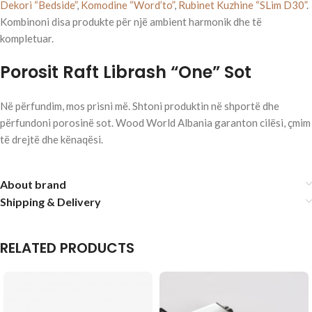
Dekori “Bedside”
,
Komodine “Word’to”
,
Rubinet Kuzhine “SLim D30”
.
Kombinoni disa produkte për një ambient harmonik dhe të
kompletuar.
Porosit Raft Librash “One” Sot
Në përfundim, mos prisni më. Shtoni produktin në shportë dhe
përfundoni porosinë sot. Wood World Albania garanton cilësi, çmim
të drejtë dhe kënaqësi.
About brand
Shipping & Delivery
RELATED PRODUCTS