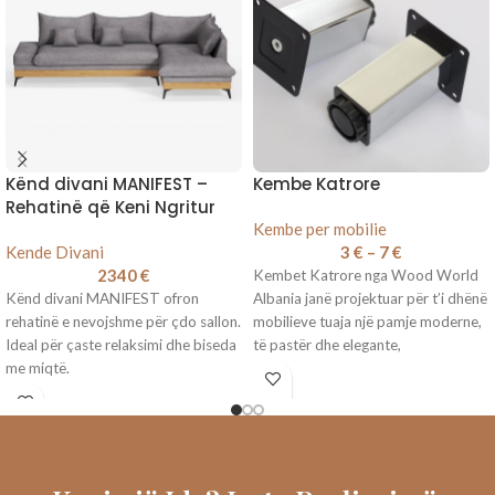
Kënd divani MANIFEST –
Kembe Katrore
Rehatinë që Keni Ngritur
Kembe per mobilie
Kende Divani
3
€
–
7
€
2340
€
Kembet Katrore nga Wood World
Kënd divani MANIFEST ofron
Albania janë projektuar për t’i dhënë
rehatinë e nevojshme për çdo sallon.
mobilieve tuaja një pamje moderne,
Ideal për çaste relaksimi dhe biseda
të pastër dhe elegante,
me miqtë.