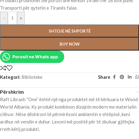
Produkti prodhohet me porosi dhe kërkon 14 deri në 18 ditë pune.
Transporti për qytetin e Tiranës falas
-
+
SHTOJE NË SHPORTË
BUY NOW
Porosit ne Whats app
Kategori:
Biblioteke
Share
Përshkrim
Raft Librash “One” është një nga produktet më të kërkuara te Wood
World Albania. Ky produkt kombinon dizajnin modern me materialin
cilësor. Nëse dëshironi të përmirësoni ambientin e shtëpisë, keni
ardhur në vendin e duhur. Lexoni më poshtë për të zbuluar gjithçka
rreth këtij produkti.