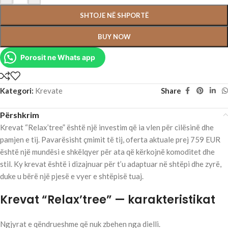
SHTOJE NË SHPORTË
BUY NOW
Porosit ne Whats app
Kategori:
Krevate
Share
Përshkrim
Krevat “Relax’tree” është një investim që ia vlen për cilësinë dhe
pamjen e tij. Pavarësisht çmimit të tij, oferta aktuale prej 759 EUR
është një mundësi e shkëlqyer për ata që kërkojnë komoditet dhe
stil. Ky krevat është i dizajnuar për t’u adaptuar në shtëpi dhe zyrë,
duke u bërë një pjesë e vyer e shtëpisë tuaj.
Krevat “Relax’tree” — karakteristikat
Ngjyrat e qëndrueshme që nuk zbehen nga dielli.