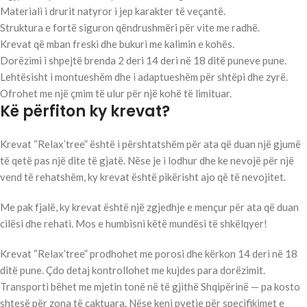
Materiali i drurit natyror i jep karakter të veçantë.
Struktura e fortë siguron qëndrushmëri për vite me radhë.
Krevat që mban freski dhe bukuri me kalimin e kohës.
Dorëzimi i shpejtë brenda 2 deri 14 deri në 18 ditë puneve pune.
Lehtësisht i montueshëm dhe i adaptueshëm për shtëpi dhe zyrë.
Ofrohet me një çmim të ulur për një kohë të limituar.
Kë përfiton ky krevat?
Krevat “Relax’tree” është i përshtatshëm për ata që duan një gjumë
të qetë pas një dite të gjatë. Nëse je i lodhur dhe ke nevojë për një
vend të rehatshëm, ky krevat është pikërisht ajo që të nevojitet.
Me pak fjalë, ky krevat është një zgjedhje e mençur për ata që duan
cilësi dhe rehati. Mos e humbisni këtë mundësi të shkëlqyer!
Krevat “Relax’tree” prodhohet me porosi dhe kërkon 14 deri në 18
ditë pune. Çdo detaj kontrollohet me kujdes para dorëzimit.
Transporti bëhet me mjetin tonë në të gjithë Shqipërinë — pa kosto
shtesë për zona të caktuara. Nëse keni pyetje për specifikimet e