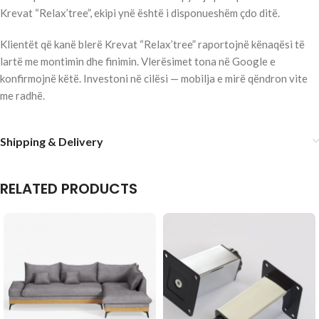
Krevat “Relax’tree”, ekipi ynë është i disponueshëm çdo ditë.
Klientët që kanë blerë Krevat “Relax’tree” raportojnë kënaqësi të
lartë me montimin dhe finimin. Vlerësimet tona në Google e
konfirmojnë këtë. Investoni në cilësi — mobilja e mirë qëndron vite
me radhë.
Shipping & Delivery
RELATED PRODUCTS