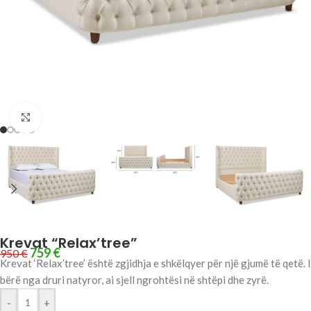
Click to enlarge
Krevat “Relax’tree”
759
€
950
€
Krevat ‘Relax’tree’ është zgjidhja e shkëlqyer për një gjumë të qetë. I
bërë nga druri natyror, ai sjell ngrohtësi në shtëpi dhe zyrë.
-
+