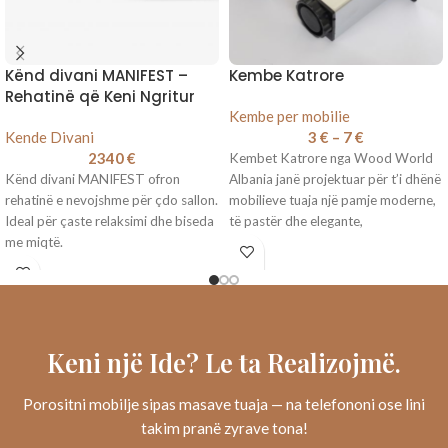
Kënd divani MANIFEST –
Kembe Katrore
Rehatinë që Keni Ngritur
Kembe per mobilie
Kende Divani
3
€
–
7
€
2340
€
Kembet Katrore nga Wood World
Kënd divani MANIFEST ofron
Albania janë projektuar për t’i dhënë
rehatinë e nevojshme për çdo sallon.
mobilieve tuaja një pamje moderne,
Ideal për çaste relaksimi dhe biseda
të pastër dhe elegante,
me miqtë.
Keni një Ide? Le ta Realizojmë.
Porositni mobilje sipas masave tuaja — na telefononi ose lini
takim pranë zyrave tona!