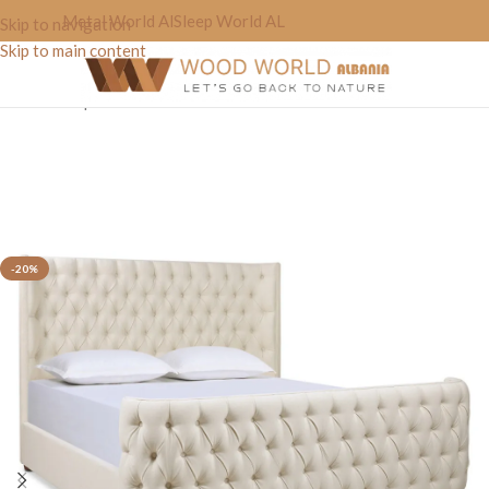
Metal World Al
Sleep World AL
Skip to navigation
Skip to main content
Home
»
Shop
»
Krevat “Relax’tree”
-20%